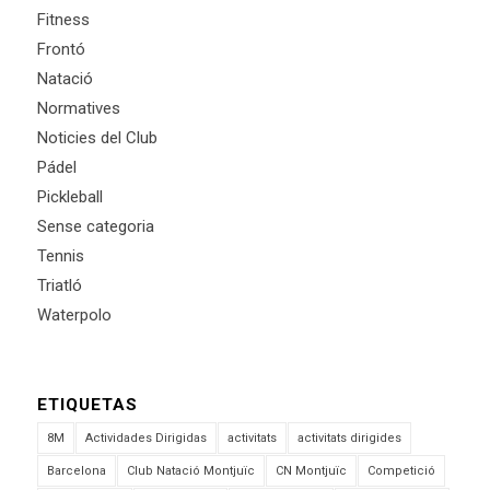
Fitness
Frontó
Natació
Normatives
Noticies del Club
Pádel
Pickleball
Sense categoria
Tennis
Triatló
Waterpolo
ETIQUETAS
8M
Actividades Dirigidas
activitats
activitats dirigides
Barcelona
Club Natació Montjuïc
CN Montjuïc
Competició