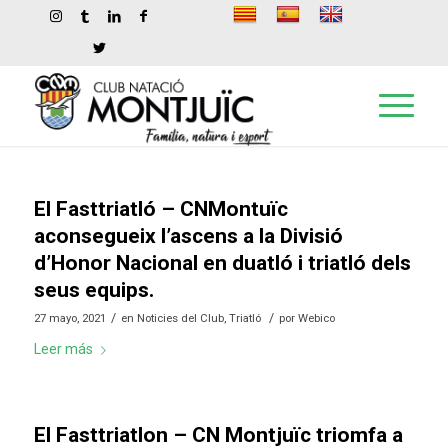
El Fasttriatló – CNMontuïc
aconsegueix l’ascens a la Divisió
d’Honor Nacional en duatló i triatló dels
seus equips.
/
/
27 mayo, 2021
en
Noticies del Club
,
Triatló
por
Webico
Leer más
El Fasttriatlon – CN Montjuïc triomfa a