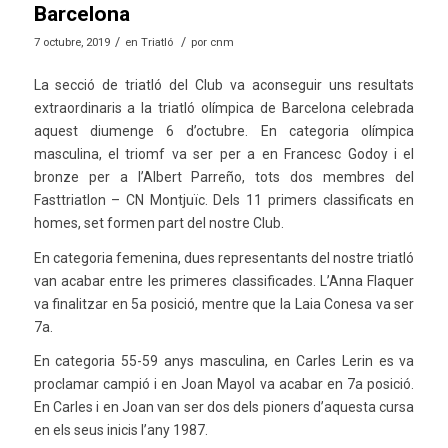
Barcelona
/
/
7 octubre, 2019
en
Triatló
por
cnm
La secció de triatló del Club va aconseguir uns resultats
extraordinaris a la triatló olímpica de Barcelona celebrada
aquest diumenge 6 d’octubre. En categoria olímpica
masculina, el triomf va ser per a en Francesc Godoy i el
bronze per a l’Albert Parreño, tots dos membres del
Fasttriatlon – CN Montjuïc. Dels 11 primers classificats en
homes, set formen part del nostre Club.
En categoria femenina, dues representants del nostre triatló
van acabar entre les primeres classificades. L’Anna Flaquer
va finalitzar en 5a posició, mentre que la Laia Conesa va ser
7a.
En categoria 55-59 anys masculina, en Carles Lerin es va
proclamar campió i en Joan Mayol va acabar en 7a posició.
En Carles i en Joan van ser dos dels pioners d’aquesta cursa
en els seus inicis l’any 1987.