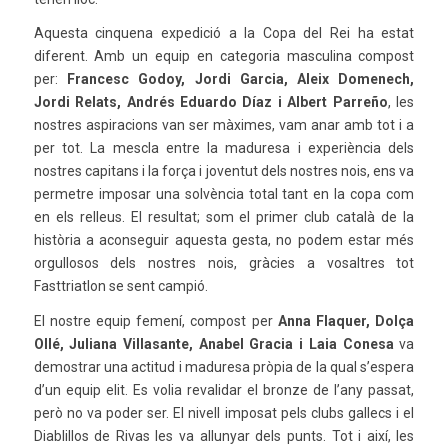
Aquesta cinquena expedició a la Copa del Rei ha estat
diferent. Amb un equip en categoria masculina compost
per:
Francesc Godoy, Jordi Garcia, Aleix Domenech,
Jordi Relats, Andrés Eduardo Díaz i Albert Parreño
, les
nostres aspiracions van ser màximes, vam anar amb tot i a
per tot. La mescla entre la maduresa i experiència dels
nostres capitans i la força i joventut dels nostres nois, ens va
permetre imposar una solvència total tant en la copa com
en els relleus. El resultat; som el primer club català de la
història a aconseguir aquesta gesta, no podem estar més
orgullosos dels nostres nois, gràcies a vosaltres tot
Fasttriatlon se sent campió.
El nostre equip femení, compost per
Anna Flaquer, Dolça
Ollé, Juliana Villasante, Anabel Gracia i Laia Conesa
va
demostrar una actitud i maduresa pròpia de la qual s’espera
d’un equip elit. Es volia revalidar el bronze de l’any passat,
però no va poder ser. El nivell imposat pels clubs gallecs i el
Diablillos de Rivas les va allunyar dels punts. Tot i així, les