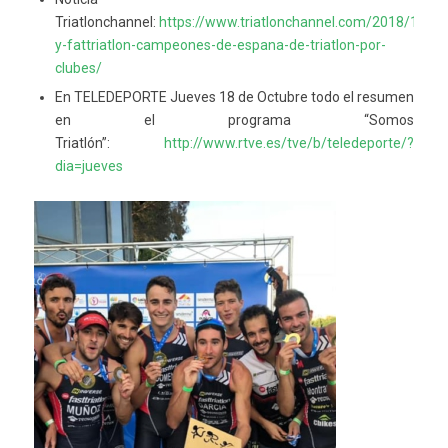
Triatlonchannel:
https://www.triatlonchannel.com/2018/10/14/
y-fattriatlon-campeones-de-espana-de-triatlon-por-
clubes/
En TELEDEPORTE Jueves 18 de Octubre todo el resumen
en el programa “Somos
Triatlón”:
http://www.rtve.es/tve/b/teledeporte/?
dia=jueves