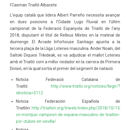
l’Casman Triatló Albacete.
L’equip català que lidera Albert Parreño necessita avançar
en dues posicions a l’Cidade Lugo Fluvial en l’últim
campionat de la Federació Espanyola de Triatló de l’any
2018, disputant el títol de Relleus Mixtes en la matinal de
diumenge. El Arcade Inforhouse Santiago apunta a la
tercera plaça de la Lliga Loteries masculina. Ander Noaín, del
Saltoki Diquesi Trikideak, es va adjudicar el mallot Loteries
amb el Triatló com a millor nedador en la carrera de Primera
Divisió, en la qual sortia el primer del segment de natació.
Noticia Federació Catalana de
Triatló:
http://www.triatlo.org/noticies/llegir/?
idnoticia=5112
Noticia Federación Española de
Triatlón:
http://triatlon.org/triweb/index.php/2018/10/13/fastt
cn-montjuic-campeon-de-espana-masculino-de-triatlon-
por-clubes-en-sevilla/
Noticia