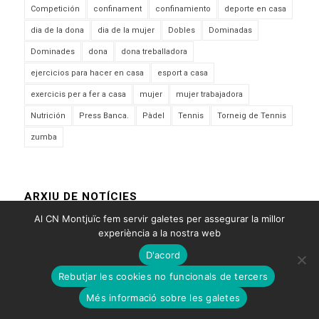
Competición
confinament
confinamiento
deporte en casa
dia de la dona
dia de la mujer
Dobles
Dominadas
Dominades
dona
dona treballadora
ejercicios para hacer en casa
esport a casa
exercicis per a fer a casa
mujer
mujer trabajadora
Nutrición
Press Banca.
Pàdel
Tennis
Torneig de Tennis
zumba
ARXIU DE NOTÍCIES
Al CN Montjuïc fem servir galetes per assegurar la millor
experiència a la nostra web
D'acord
Rebutjar les cookies no funcionals de tercers
Més informació sobre les galetes
CNM, com et podem ajudar?