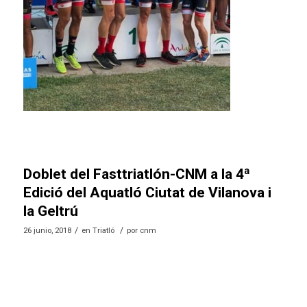
Doblet del Fasttriatlón-CNM a la 4ª
Edició del Aquatló Ciutat de Vilanova i
la Geltrú
/
/
26 junio, 2018
en
Triatló
por
cnm