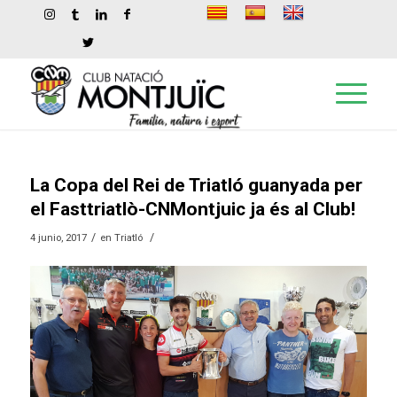
La Copa del Rei de Triatló guanyada per
el Fasttriatlò-CNMontjuic ja és al Club!
/
/
4 junio, 2017
en
Triatló