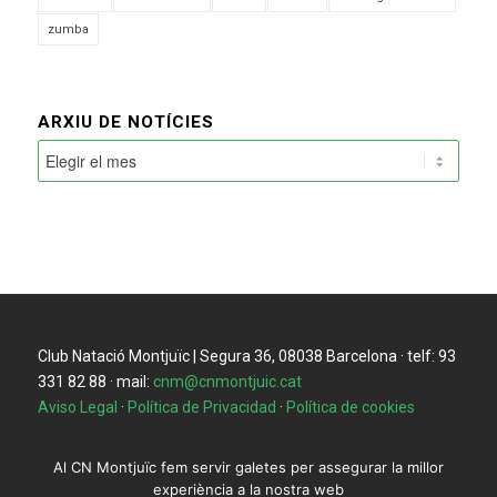
zumba
ARXIU DE NOTÍCIES
Club Natació Montjuïc | Segura 36, 08038 Barcelona · telf: 93
331 82 88 · mail:
cnm@cnmontjuic.cat
Aviso Legal
·
Política de Privacidad
·
Política de cookies
Al CN Montjuïc fem servir galetes per assegurar la millor
experiència a la nostra web