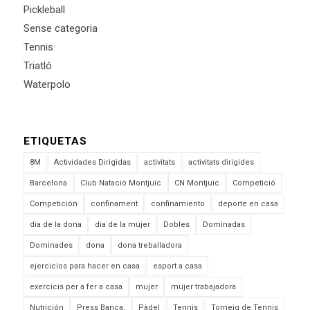
Pickleball
Sense categoria
Tennis
Triatló
Waterpolo
ETIQUETAS
8M
Actividades Dirigidas
activitats
activitats dirigides
Barcelona
Club Natació Montjuïc
CN Montjuïc
Competició
Competición
confinament
confinamiento
deporte en casa
dia de la dona
dia de la mujer
Dobles
Dominadas
Dominades
dona
dona treballadora
ejercicios para hacer en casa
esport a casa
exercicis per a fer a casa
mujer
mujer trabajadora
Nutrición
Press Banca.
Pàdel
Tennis
Torneig de Tennis