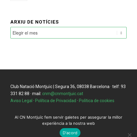
ARXIU DE NOTÍCIES
Club Natació Montjuïc | Segura 36, 08038 Barcelona · telf: 93
331 82 88 · mail:
cnm@cnmontjuic.cat
Aviso Legal
·
Política de Privacidad
·
Política de cookies
Al CN Montjuïc fem servir galetes per assegurar la millor
experiència a la nostra web
D'acord