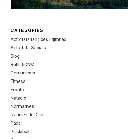
CATEGORIES
Activitats Dirigides i gimnàs
Activitats Socials
Blog
ButlletíCNM
Comunicats
Fitness
Frontó
Natació
Normatives
Noticies del Club
Pádel
Pickleball