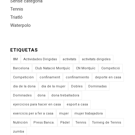
Sense categoria
Tennis
Triatló
Waterpolo
ETIQUETAS
8M
Actividades Dirigidas
activitats
activitats dirigides
Barcelona
Club Natació Montjuïc
CN Montjuïc
Competició
Competición
confinament
confinamiento
deporte en casa
dia de la dona
dia de la mujer
Dobles
Dominadas
Dominades
dona
dona treballadora
ejercicios para hacer en casa
esport a casa
exercicis per a fer a casa
mujer
mujer trabajadora
Nutrición
Press Banca.
Pàdel
Tennis
Torneig de Tennis
zumba