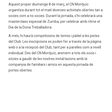
Aquest proper diumenge 8 de març, el CN Montjuïc
organitza durant tot el matí diverses activitats obertes tan a
socies com a no socies. Durant la jornada, s’hi celebrarà una
masterclass especial de Zumba, per celebrar amb ritme el
Dia de la Dona Treballadora.
A més, hi haurà competicions de tennis i pàdel a les pistes
del Club. Les inscripcions es poden fer a través de la pàgina
web o a la recepció del Club, tant per a parelles com a nivell
individual. Des del CN Montjuïc, animem a tots els socis i
sòcies a gaudir de les nostres instal·lacions amb la
companyia de familiars i amics en aquesta jornada de
portes obertes.