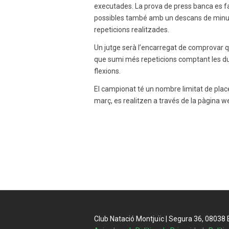
executades. La prova de press banca es f
possibles també amb un descans de minut 
repeticions realitzades.
Un jutge serà l’encarregat de comprovar qu
que sumi més repeticions comptant les du
flexions.
El campionat té un nombre limitat de place
març, es realitzen a través de la pàgina we
Club Natació Montjuïc | Segura 36, 08038 Ba