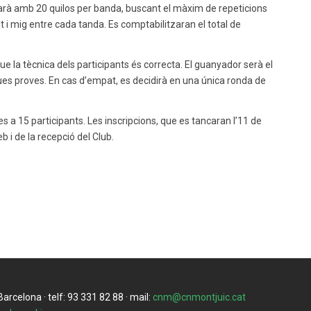
arà amb 20 quilos per banda, buscant el màxim de repeticions
i mig entre cada tanda. Es comptabilitzaran el total de
e la tècnica dels participants és correcta. El guanyador serà el
es proves. En cas d’empat, es decidirà en una única ronda de
s a 15 participants. Les inscripcions, que es tancaran l’11 de
b i de la recepció del Club.
rcelona · telf: 93 331 82 88 · mail:
cnm@cnmontjuic.cat