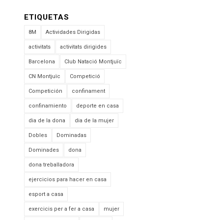
ETIQUETAS
8M
Actividades Dirigidas
activitats
activitats dirigides
Barcelona
Club Natació Montjuïc
CN Montjuïc
Competició
Competición
confinament
confinamiento
deporte en casa
dia de la dona
dia de la mujer
Dobles
Dominadas
Dominades
dona
dona treballadora
ejercicios para hacer en casa
esport a casa
exercicis per a fer a casa
mujer