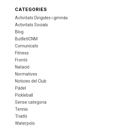
CATEGORIES
Activitats Dirigides i gimnàs
Activitats Socials
Blog
ButlletíCNM
Comunicats
Fitness
Frontó
Natació
Normatives
Noticies del Club
Pádel
Pickleball
Sense categoria
Tennis
Triatló
Waterpolo