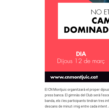
El CN Montjuïc organitzarà el proper dijo
press banca. El gimnàs del Club serà l’es
banda, els i les participants tindran tres
descans de minut i mig entre cada intent. A