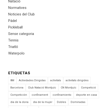
Natació
Normatives
Noticies del Club
Pádel
Pickleball
Sense categoria
Tennis
Triatló
Waterpolo
ETIQUETAS
8M
Actividades Dirigidas
activitats
activitats dirigides
Barcelona
Club Natació Montjuïc
CN Montjuïc
Competició
Competición
confinament
confinamiento
deporte en casa
dia de la dona
dia de la mujer
Dobles
Dominadas