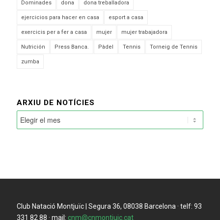
Dominades
dona
dona treballadora
ejercicios para hacer en casa
esport a casa
exercicis per a fer a casa
mujer
mujer trabajadora
Nutrición
Press Banca.
Pàdel
Tennis
Torneig de Tennis
zumba
ARXIU DE NOTÍCIES
Club Natació Montjuïc | Segura 36, 08038 Barcelona · telf: 93
331 82 88 · mail:
cnm@cnmontjuic.cat