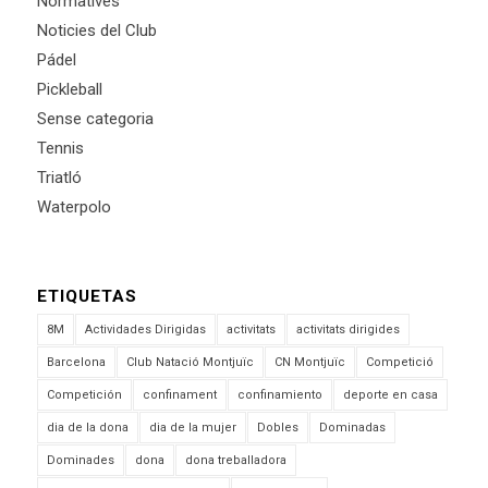
Normatives
Noticies del Club
Pádel
Pickleball
Sense categoria
Tennis
Triatló
Waterpolo
ETIQUETAS
8M
Actividades Dirigidas
activitats
activitats dirigides
Barcelona
Club Natació Montjuïc
CN Montjuïc
Competició
Competición
confinament
confinamiento
deporte en casa
dia de la dona
dia de la mujer
Dobles
Dominadas
Dominades
dona
dona treballadora