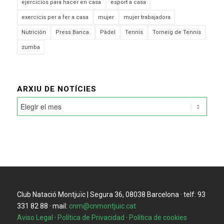
ejercicios para hacer en casa
esport a casa
exercicis per a fer a casa
mujer
mujer trabajadora
Nutrición
Press Banca.
Pàdel
Tennis
Torneig de Tennis
zumba
ARXIU DE NOTÍCIES
Club Natació Montjuïc | Segura 36, 08038 Barcelona · telf: 93
331 82 88 · mail:
cnm@cnmontjuic.cat
Aviso Legal
·
Política de Privacidad
·
Política de cookies