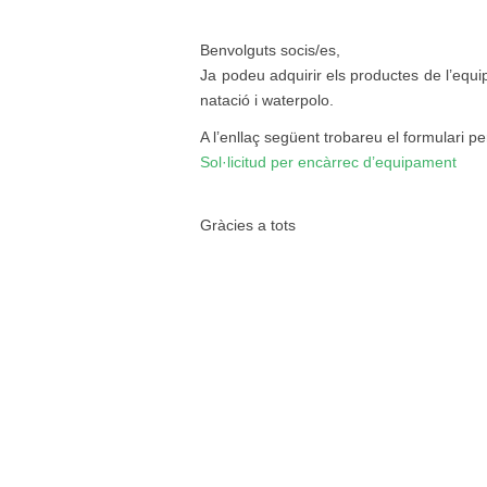
Benvolguts socis/es,
Ja podeu adquirir els productes de l’equi
natació i waterpolo.
A l’enllaç següent trobareu el formulari p
Sol·licitud per encàrrec d’equipament
Gràcies a tots