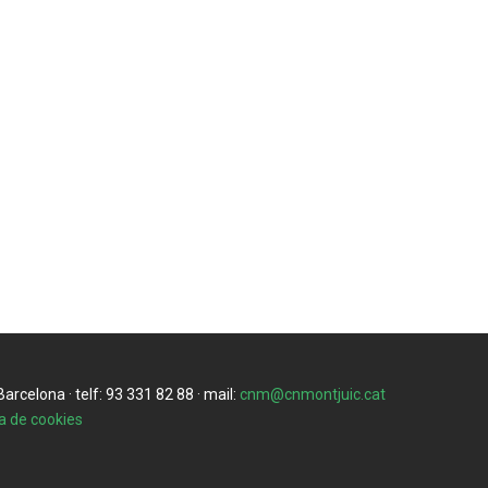
rcelona · telf: 93 331 82 88 · mail:
cnm@cnmontjuic.cat
ca de cookies