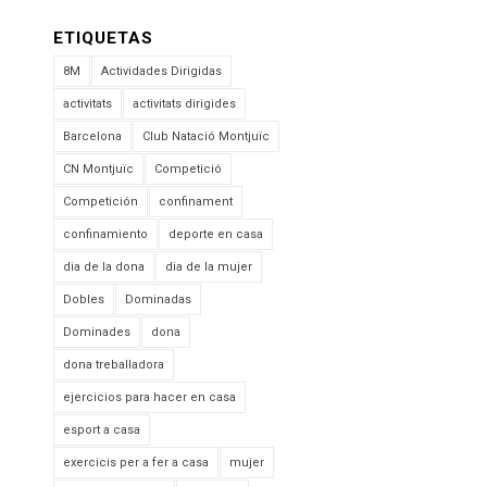
ETIQUETAS
8M
Actividades Dirigidas
activitats
activitats dirigides
Barcelona
Club Natació Montjuïc
CN Montjuïc
Competició
Competición
confinament
confinamiento
deporte en casa
dia de la dona
dia de la mujer
Dobles
Dominadas
Dominades
dona
dona treballadora
ejercicios para hacer en casa
esport a casa
exercicis per a fer a casa
mujer