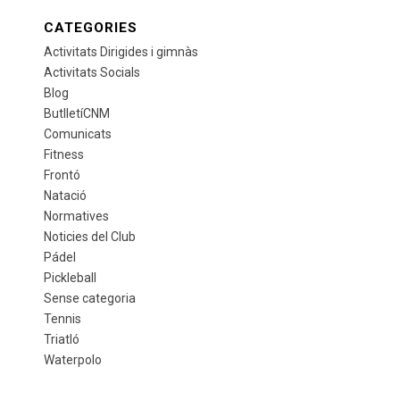
CATEGORIES
Activitats Dirigides i gimnàs
Activitats Socials
Blog
ButlletíCNM
Comunicats
Fitness
Frontó
Natació
Normatives
Noticies del Club
Pádel
Pickleball
Sense categoria
Tennis
Triatló
Waterpolo