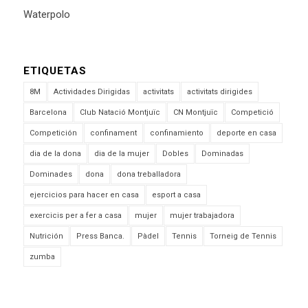
Waterpolo
ETIQUETAS
8M
Actividades Dirigidas
activitats
activitats dirigides
Barcelona
Club Natació Montjuïc
CN Montjuïc
Competició
Competición
confinament
confinamiento
deporte en casa
dia de la dona
dia de la mujer
Dobles
Dominadas
Dominades
dona
dona treballadora
ejercicios para hacer en casa
esport a casa
exercicis per a fer a casa
mujer
mujer trabajadora
Nutrición
Press Banca.
Pàdel
Tennis
Torneig de Tennis
zumba