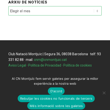
ARXIU DE NOTÍCIES
Club Natació Montjuïc | Segura 36, 08038 Barcelona · telf: 93
331 82 88 · mail:
cnm@cnmontjuic.cat
Aviso Legal
·
Política de Privacidad
·
Política de cookies
Al CN Montjuïc fem servir galetes per assegurar la millor
experiència a la nostra web
D'acord
Rebutjar les cookies no funcionals de tercers
Més informació sobre les galetes
CNM, com et podem ajudar?