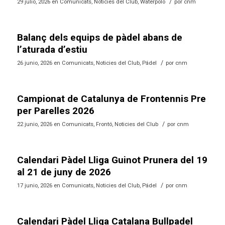
/
29 julio, 2026
en
Comunicats
,
Noticies del Club
,
Waterpolo
por
cnm
Balanç dels equips de pàdel abans de
l’aturada d’estiu
/
26 junio, 2026
en
Comunicats
,
Noticies del Club
,
Pádel
por
cnm
Campionat de Catalunya de Frontennis Pre
per Parelles 2026
/
22 junio, 2026
en
Comunicats
,
Frontó
,
Noticies del Club
por
cnm
Calendari Pàdel Lliga Guinot Prunera del 19
al 21 de juny de 2026
/
17 junio, 2026
en
Comunicats
,
Noticies del Club
,
Pádel
por
cnm
Calendari Pàdel Lliga Catalana Bullpadel