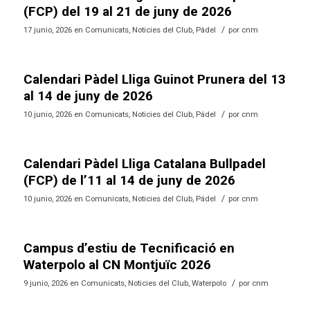
(FCP) del 19 al 21 de juny de 2026
/
17 junio, 2026
en
Comunicats
,
Noticies del Club
,
Pádel
por
cnm
Calendari Pàdel Lliga Guinot Prunera del 13
al 14 de juny de 2026
/
10 junio, 2026
en
Comunicats
,
Noticies del Club
,
Pádel
por
cnm
Calendari Pàdel Lliga Catalana Bullpadel
(FCP) de l’11 al 14 de juny de 2026
/
10 junio, 2026
en
Comunicats
,
Noticies del Club
,
Pádel
por
cnm
Campus d’estiu de Tecnificació en
Waterpolo al CN Montjuïc 2026
/
9 junio, 2026
en
Comunicats
,
Noticies del Club
,
Waterpolo
por
cnm