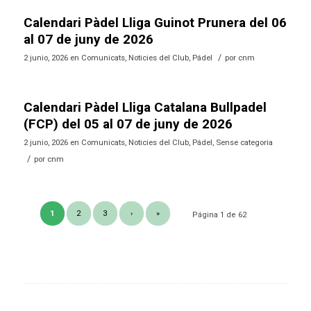
Calendari Pàdel Lliga Guinot Prunera del 06
al 07 de juny de 2026
/
2 junio, 2026
en
Comunicats
,
Noticies del Club
,
Pádel
por
cnm
Calendari Pàdel Lliga Catalana Bullpadel
(FCP) del 05 al 07 de juny de 2026
2 junio, 2026
en
Comunicats
,
Noticies del Club
,
Pádel
,
Sense categoria
/
por
cnm
1
2
3
›
»
Página 1 de 62