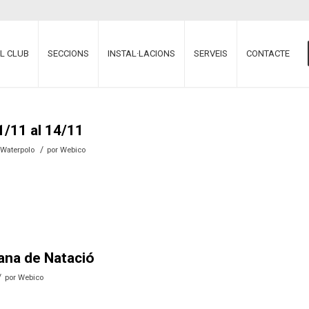
EL CLUB
SECCIONS
INSTAL·LACIONS
SERVEIS
CONTACTE
1/11 al 14/11
/
,
Waterpolo
por
Webico
lana de Natació
/
por
Webico