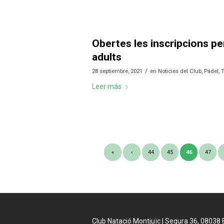
Obertes les inscripcions per
adults
/
28 septiembre, 2021
en
Noticies del Club
,
Pádel
,
Leer más
«
‹
44
45
46
47
Club Natació Montjuïc | Segura 36, 08038 Ba