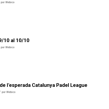
por
Webico
9/10 al 10/10
por
Webico
de l’esperada Catalunya Padel League
/
por
Webico