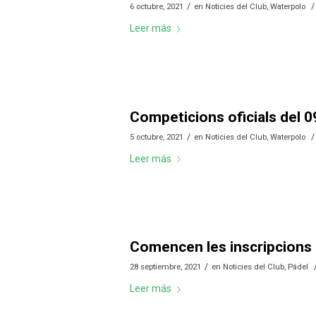
/
/
6 octubre, 2021
en
Noticies del Club
,
Waterpolo
Leer más
Competicions oficials del 0
/
/
5 octubre, 2021
en
Noticies del Club
,
Waterpolo
Leer más
Comencen les inscripcions 
/
28 septiembre, 2021
en
Noticies del Club
,
Pádel
Leer más