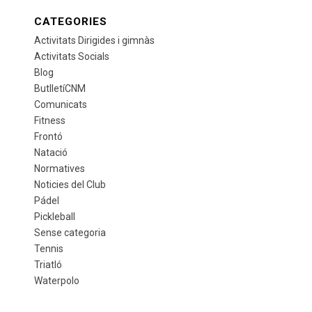
CATEGORIES
Activitats Dirigides i gimnàs
Activitats Socials
Blog
ButlletíCNM
Comunicats
Fitness
Frontó
Natació
Normatives
Noticies del Club
Pádel
Pickleball
Sense categoria
Tennis
Triatló
Waterpolo