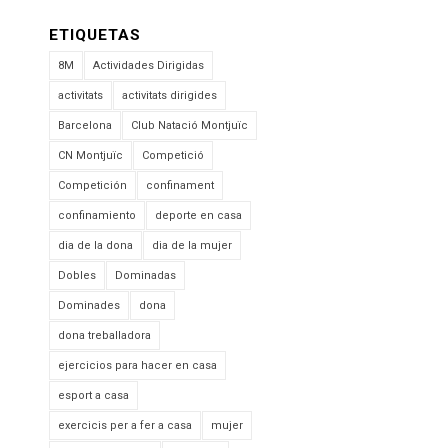
ETIQUETAS
8M
Actividades Dirigidas
activitats
activitats dirigides
Barcelona
Club Natació Montjuïc
CN Montjuïc
Competició
Competición
confinament
confinamiento
deporte en casa
dia de la dona
dia de la mujer
Dobles
Dominadas
Dominades
dona
dona treballadora
ejercicios para hacer en casa
esport a casa
exercicis per a fer a casa
mujer