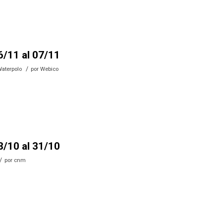
6/11 al 07/11
/
aterpolo
por
Webico
8/10 al 31/10
/
por
cnm