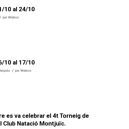
1/10 al 24/10
/
por
Webico
6/10 al 17/10
/
terpolo
por
Webico
e es va celebrar el 4t Torneig de
 Club Natació Montjuïc.