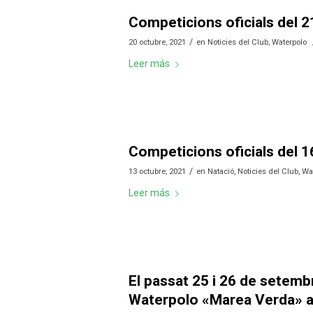
Competicions oficials del 2
/
20 octubre, 2021
en
Noticies del Club
,
Waterpolo
Leer más
Competicions oficials del 1
/
13 octubre, 2021
en
Natació
,
Noticies del Club
,
Wa
Leer más
El passat 25 i 26 de setembr
Waterpolo «Marea Verda» al