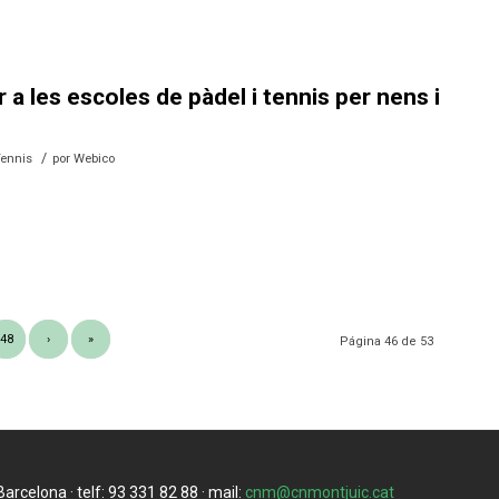
 a les escoles de pàdel i tennis per nens i
/
Tennis
por
Webico
48
›
»
Página 46 de 53
rcelona · telf: 93 331 82 88 · mail:
cnm@cnmontjuic.cat