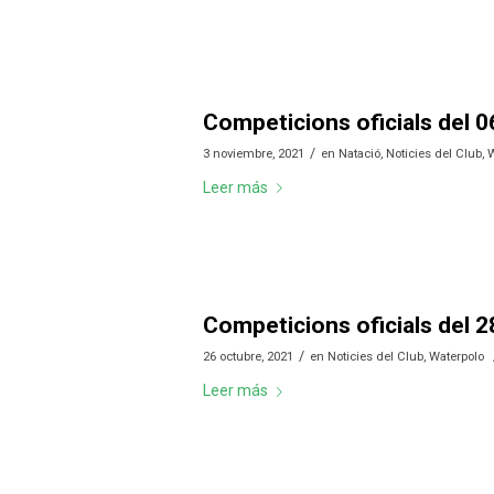
Competicions oficials del 0
/
3 noviembre, 2021
en
Natació
,
Noticies del Club
,
W
Leer más
Competicions oficials del 2
/
26 octubre, 2021
en
Noticies del Club
,
Waterpolo
Leer más