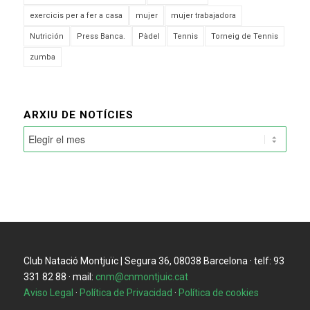
exercicis per a fer a casa
mujer
mujer trabajadora
Nutrición
Press Banca.
Pàdel
Tennis
Torneig de Tennis
zumba
ARXIU DE NOTÍCIES
Club Natació Montjuïc | Segura 36, 08038 Barcelona · telf: 93
331 82 88 · mail:
cnm@cnmontjuic.cat
Aviso Legal
·
Política de Privacidad
·
Política de cookies