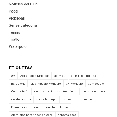
Noticies del Club
Pádel
Pickleball
Sense categoria
Tennis
Triatló
Waterpolo
ETIQUETAS
8M
Actividades Dirigidas
activitats
activitats dirigides
Barcelona
Club Natació Montjuïc
CN Montjuïc
Competició
Competición
confinament
confinamiento
deporte en casa
dia de la dona
dia de la mujer
Dobles
Dominadas
Dominades
dona
dona treballadora
ejercicios para hacer en casa
esport a casa