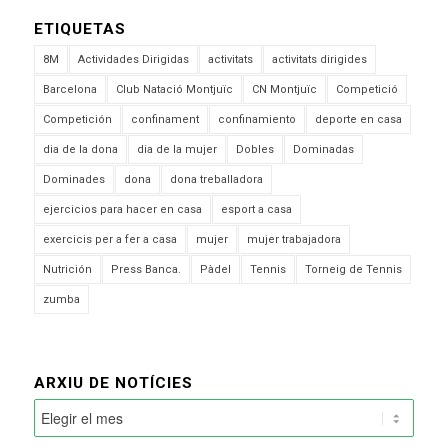
ETIQUETAS
8M
Actividades Dirigidas
activitats
activitats dirigides
Barcelona
Club Natació Montjuïc
CN Montjuïc
Competició
Competición
confinament
confinamiento
deporte en casa
dia de la dona
dia de la mujer
Dobles
Dominadas
Dominades
dona
dona treballadora
ejercicios para hacer en casa
esport a casa
exercicis per a fer a casa
mujer
mujer trabajadora
Nutrición
Press Banca.
Pàdel
Tennis
Torneig de Tennis
zumba
ARXIU DE NOTÍCIES