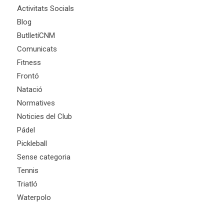
Activitats Socials
Blog
ButlletíCNM
Comunicats
Fitness
Frontó
Natació
Normatives
Noticies del Club
Pádel
Pickleball
Sense categoria
Tennis
Triatló
Waterpolo