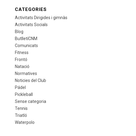
CATEGORIES
Activitats Dirigides i gimnàs
Activitats Socials
Blog
ButlletíCNM
Comunicats
Fitness
Frontó
Natació
Normatives
Noticies del Club
Pádel
Pickleball
Sense categoria
Tennis
Triatló
Waterpolo