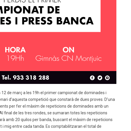
us 12 de març a les 19h el primer campionat de dominades i
cenari d’aquesta competició que constarà de dues proves. D’una
 intents per fer el màxim de repeticions de dominades amb un
l final de les tres rondes, se sumaran totes les repeticions
arà amb 20 quilos per banda, buscant el màxim de repeticions
i mig entre cada tanda. Es comptabilitzaran el total de