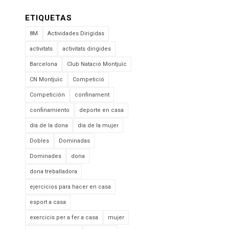
ETIQUETAS
8M
Actividades Dirigidas
activitats
activitats dirigides
Barcelona
Club Natació Montjuïc
CN Montjuïc
Competició
Competición
confinament
confinamiento
deporte en casa
dia de la dona
dia de la mujer
Dobles
Dominadas
Dominades
dona
dona treballadora
ejercicios para hacer en casa
esport a casa
exercicis per a fer a casa
mujer