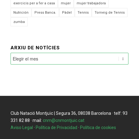
exercicis per a fer a casa
mujer
mujer trabajadora
Nutrición
Press Banca.
Pàdel
Tennis
Torneig de Tennis
zumba
ARXIU DE NOTÍCIES
Club Natació Montjuïc | Segura 36, 08038 Barcelona · telf: 93
331 82 88 · mail:
cnm@cnmontjuic.cat
Aviso Legal
·
Política de Privacidad
·
Política de cookies