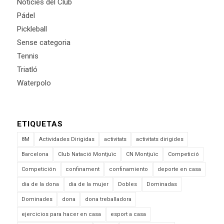
Noticies del Club
Pádel
Pickleball
Sense categoria
Tennis
Triatló
Waterpolo
ETIQUETAS
8M
Actividades Dirigidas
activitats
activitats dirigides
Barcelona
Club Natació Montjuïc
CN Montjuïc
Competició
Competición
confinament
confinamiento
deporte en casa
dia de la dona
dia de la mujer
Dobles
Dominadas
Dominades
dona
dona treballadora
ejercicios para hacer en casa
esport a casa