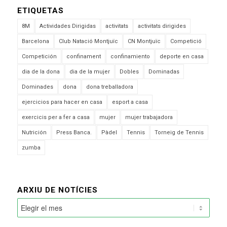
ETIQUETAS
8M
Actividades Dirigidas
activitats
activitats dirigides
Barcelona
Club Natació Montjuïc
CN Montjuïc
Competició
Competición
confinament
confinamiento
deporte en casa
dia de la dona
dia de la mujer
Dobles
Dominadas
Dominades
dona
dona treballadora
ejercicios para hacer en casa
esport a casa
exercicis per a fer a casa
mujer
mujer trabajadora
Nutrición
Press Banca.
Pàdel
Tennis
Torneig de Tennis
zumba
ARXIU DE NOTÍCIES