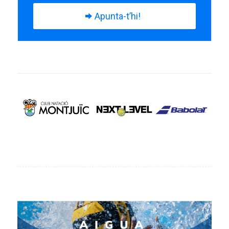
Apunta-t’hi!