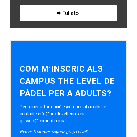
Fulletó
COM M’INSCRIC ALS
CAMPUS THE LEVEL DE
PÀDEL PER A ADULTS?
Per a més informació escriu-nos als mails de
contacte
info@nextleveltennis.es
o
gessoci@cnmontjuic.cat
Places limitades segons grup i nivell.