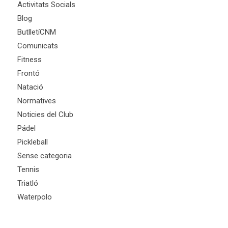
Activitats Socials
Blog
ButlletíCNM
Comunicats
Fitness
Frontó
Natació
Normatives
Noticies del Club
Pádel
Pickleball
Sense categoria
Tennis
Triatló
Waterpolo