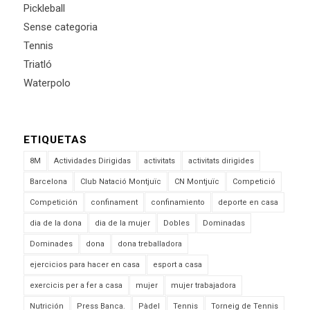
Pickleball
Sense categoria
Tennis
Triatló
Waterpolo
ETIQUETAS
8M
Actividades Dirigidas
activitats
activitats dirigides
Barcelona
Club Natació Montjuïc
CN Montjuïc
Competició
Competición
confinament
confinamiento
deporte en casa
dia de la dona
dia de la mujer
Dobles
Dominadas
Dominades
dona
dona treballadora
ejercicios para hacer en casa
esport a casa
exercicis per a fer a casa
mujer
mujer trabajadora
Nutrición
Press Banca.
Pàdel
Tennis
Torneig de Tennis