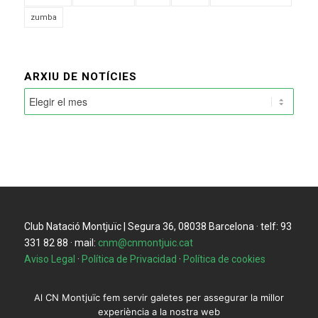
zumba
ARXIU DE NOTÍCIES
Club Natació Montjuïc | Segura 36, 08038 Barcelona · telf: 93
331 82 88 · mail:
cnm@cnmontjuic.cat
Aviso Legal
·
Política de Privacidad
·
Política de cookies
Al CN Montjuïc fem servir galetes per assegurar la millor
experiència a la nostra web