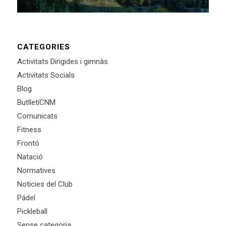
CATEGORIES
Activitats Dirigides i gimnàs
Activitats Socials
Blog
ButlletíCNM
Comunicats
Fitness
Frontó
Natació
Normatives
Noticies del Club
Pádel
Pickleball
Sense categoria