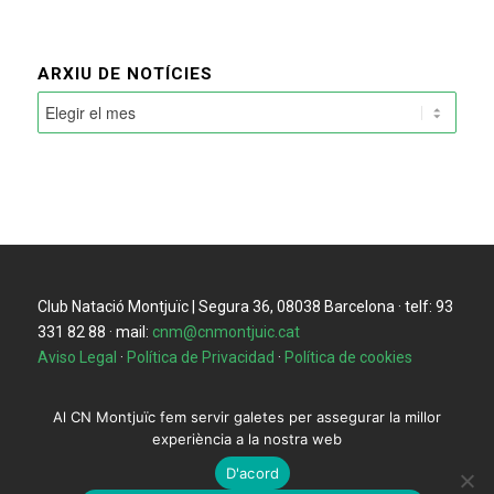
ARXIU DE NOTÍCIES
Club Natació Montjuïc | Segura 36, 08038 Barcelona · telf: 93
331 82 88 · mail:
cnm@cnmontjuic.cat
Aviso Legal
·
Política de Privacidad
·
Política de cookies
Al CN Montjuïc fem servir galetes per assegurar la millor
experiència a la nostra web
D'acord