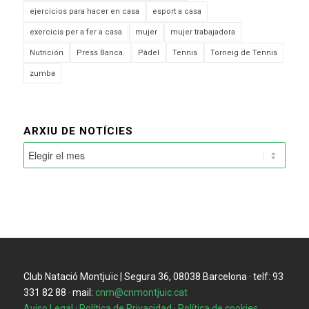
ejercicios para hacer en casa
esport a casa
exercicis per a fer a casa
mujer
mujer trabajadora
Nutrición
Press Banca.
Pàdel
Tennis
Torneig de Tennis
zumba
ARXIU DE NOTÍCIES
Club Natació Montjuïc | Segura 36, 08038 Barcelona · telf: 93
331 82 88 · mail:
cnm@cnmontjuic.cat
Aviso Legal
·
Política de Privacidad
·
Política de cookies