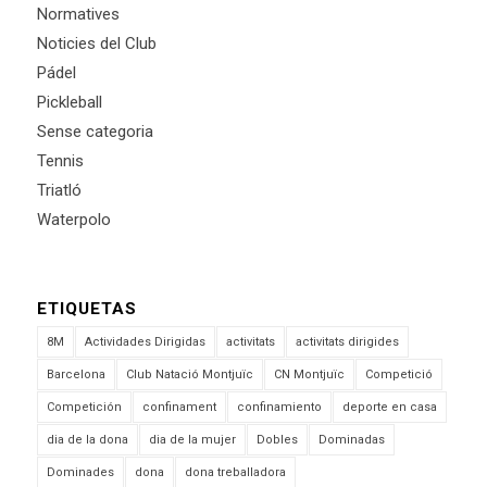
Normatives
Noticies del Club
Pádel
Pickleball
Sense categoria
Tennis
Triatló
Waterpolo
ETIQUETAS
8M
Actividades Dirigidas
activitats
activitats dirigides
Barcelona
Club Natació Montjuïc
CN Montjuïc
Competició
Competición
confinament
confinamiento
deporte en casa
dia de la dona
dia de la mujer
Dobles
Dominadas
Dominades
dona
dona treballadora