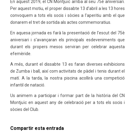
En aquest 2019, el CN Montjuïc arriba al seu 75è aniversari.
Per aquest motiu, el proper dissabte 13 d’abril a les 13 hores
convoquem a tots els socis i sòcies a l’aperitiu amb el que
donarem el tret de sortida als actes commemoratius.
En aquesa jornada es farà la presentació de l’escut del 75è
aniversari i s’avançaran els principals esdeveniments que
durant els propers mesos serviran per celebrar aquesta
efemèride.
A més, durant el dissabte 13 es faran diverses exhibicions
de Zumba i ball, així com activitats de pàdel i tenis durant el
matí. A la tarda, la nostra piscina acollirà una competició
infantil de natació.
Us animem a participar i formar part de la història del CN
Montjuïc en aquest any de celebració per a tots els socis i
sòcies del Club.
Compartir esta entrada