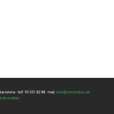
rcelona · telf: 93 331 82 88 · mail:
cnm@cnmontjuic.cat
ca de cookies