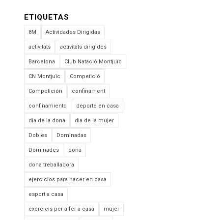
ETIQUETAS
8M
Actividades Dirigidas
activitats
activitats dirigides
Barcelona
Club Natació Montjuïc
CN Montjuïc
Competició
Competición
confinament
confinamiento
deporte en casa
dia de la dona
dia de la mujer
Dobles
Dominadas
Dominades
dona
dona treballadora
ejercicios para hacer en casa
esport a casa
exercicis per a fer a casa
mujer