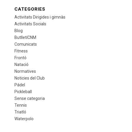
CATEGORIES
Activitats Dirigides i gimnàs
Activitats Socials
Blog
ButlletíCNM
Comunicats
Fitness
Frontó
Natació
Normatives
Noticies del Club
Pádel
Pickleball
Sense categoria
Tennis
Triatló
Waterpolo