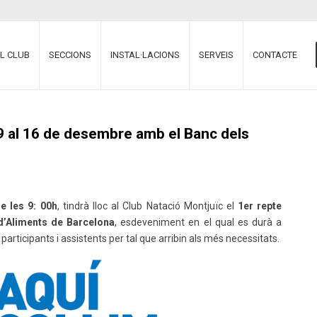
EL CLUB
SECCIONS
INSTAL·LACIONS
SERVEIS
CONTACTE
 9 al 16 de desembre amb el Banc dels
e les 9: 00h
, tindrà lloc al Club Natació Montjuïc el
1er repte
d’Aliments de Barcelona
, esdeveniment en el qual es durà a
participants i assistents per tal que arribin als més necessitats.