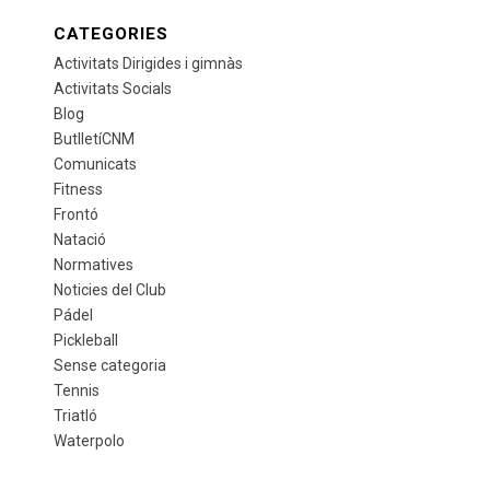
CATEGORIES
Activitats Dirigides i gimnàs
Activitats Socials
Blog
ButlletíCNM
Comunicats
Fitness
Frontó
Natació
Normatives
Noticies del Club
Pádel
Pickleball
Sense categoria
Tennis
Triatló
Waterpolo