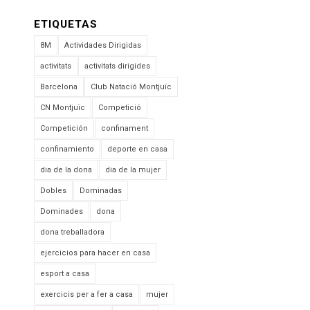
ETIQUETAS
8M
Actividades Dirigidas
activitats
activitats dirigides
Barcelona
Club Natació Montjuïc
CN Montjuïc
Competició
Competición
confinament
confinamiento
deporte en casa
dia de la dona
dia de la mujer
Dobles
Dominadas
Dominades
dona
dona treballadora
ejercicios para hacer en casa
esport a casa
exercicis per a fer a casa
mujer