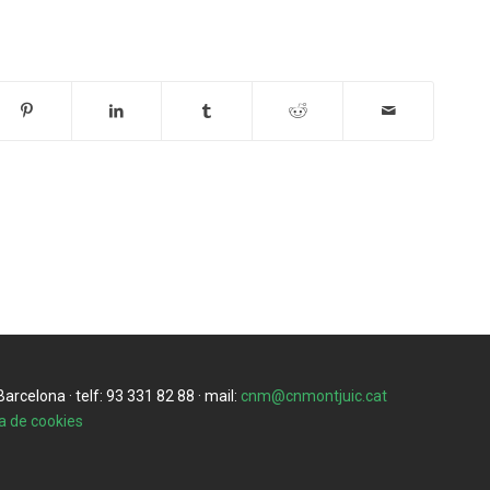
rcelona · telf: 93 331 82 88 · mail:
cnm@cnmontjuic.cat
ca de cookies