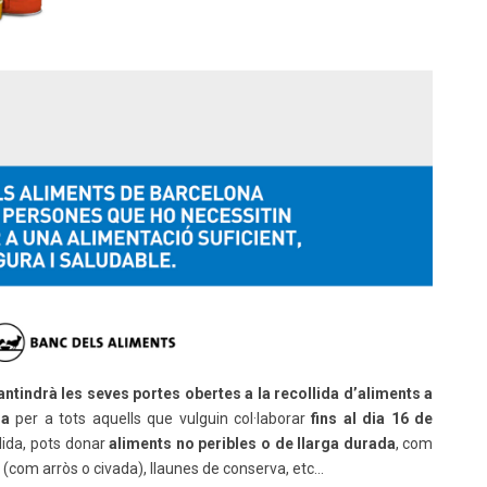
ntindrà les seves portes obertes a la recollida d’aliments a
na
per a tots aquells que vulguin col·laborar
fins al dia 16 de
llida, pots donar
aliments no peribles o de llarga durada
, com
ar (com arròs o civada), llaunes de conserva, etc…