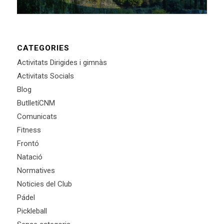
CATEGORIES
Activitats Dirigides i gimnàs
Activitats Socials
Blog
ButlletíCNM
Comunicats
Fitness
Frontó
Natació
Normatives
Noticies del Club
Pádel
Pickleball