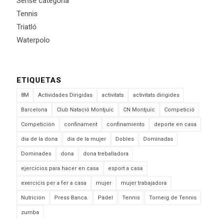
Sense categoria
Tennis
Triatló
Waterpolo
ETIQUETAS
8M
Actividades Dirigidas
activitats
activitats dirigides
Barcelona
Club Natació Montjuïc
CN Montjuïc
Competició
Competición
confinament
confinamiento
deporte en casa
dia de la dona
dia de la mujer
Dobles
Dominadas
Dominades
dona
dona treballadora
ejercicios para hacer en casa
esport a casa
exercicis per a fer a casa
mujer
mujer trabajadora
Nutrición
Press Banca.
Pàdel
Tennis
Torneig de Tennis
zumba