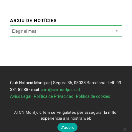
ARXIU DE NOTÍCIES
Club Natació Montjuïc | Segura 36, 08038 Barcelona · telf: 93
331 82 88 · mail:
cnm@cnmontjuic.cat
Aviso Legal
·
Política de Privacidad
·
Política de cookies
Al CN Montjuïc fem servir galetes per assegurar la millor
experiència a la nostra web
D'acord