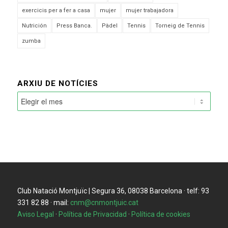
exercicis per a fer a casa
mujer
mujer trabajadora
Nutrición
Press Banca.
Pàdel
Tennis
Torneig de Tennis
zumba
ARXIU DE NOTÍCIES
Club Natació Montjuïc | Segura 36, 08038 Barcelona · telf: 93
331 82 88 · mail:
cnm@cnmontjuic.cat
Aviso Legal
·
Política de Privacidad
·
Política de cookies