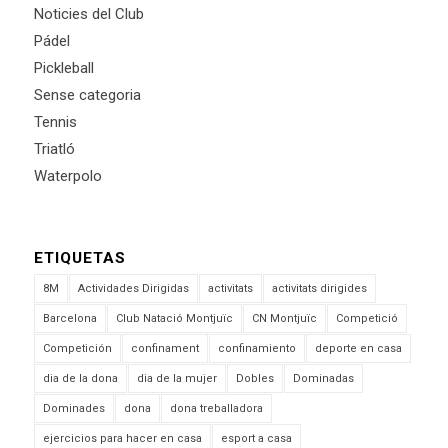
Noticies del Club
Pádel
Pickleball
Sense categoria
Tennis
Triatló
Waterpolo
ETIQUETAS
8M
Actividades Dirigidas
activitats
activitats dirigides
Barcelona
Club Natació Montjuïc
CN Montjuïc
Competició
Competición
confinament
confinamiento
deporte en casa
dia de la dona
dia de la mujer
Dobles
Dominadas
Dominades
dona
dona treballadora
ejercicios para hacer en casa
esport a casa