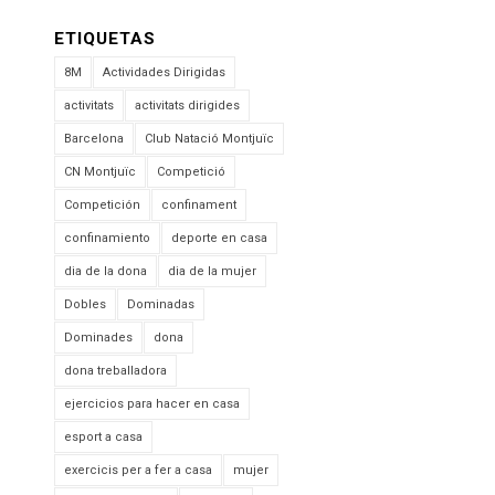
ETIQUETAS
8M
Actividades Dirigidas
activitats
activitats dirigides
Barcelona
Club Natació Montjuïc
CN Montjuïc
Competició
Competición
confinament
confinamiento
deporte en casa
dia de la dona
dia de la mujer
Dobles
Dominadas
Dominades
dona
dona treballadora
ejercicios para hacer en casa
esport a casa
exercicis per a fer a casa
mujer