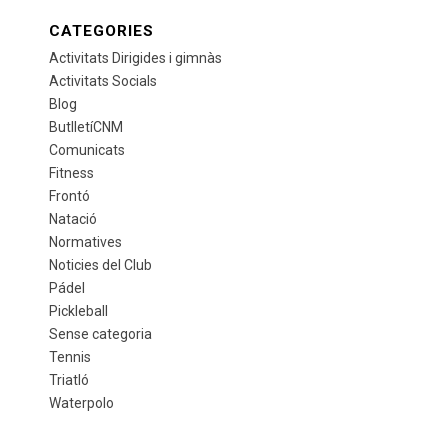
CATEGORIES
Activitats Dirigides i gimnàs
Activitats Socials
Blog
ButlletíCNM
Comunicats
Fitness
Frontó
Natació
Normatives
Noticies del Club
Pádel
Pickleball
Sense categoria
Tennis
Triatló
Waterpolo