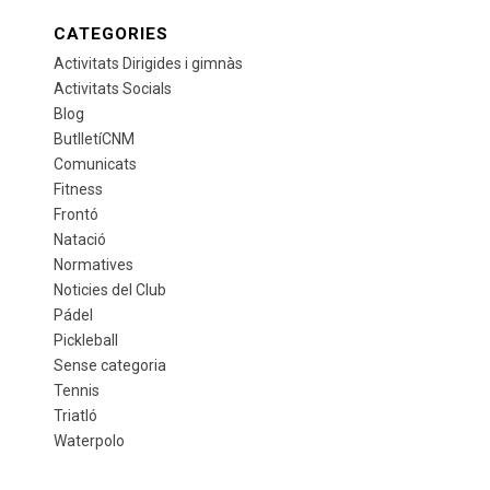
CATEGORIES
Activitats Dirigides i gimnàs
Activitats Socials
Blog
ButlletíCNM
Comunicats
Fitness
Frontó
Natació
Normatives
Noticies del Club
Pádel
Pickleball
Sense categoria
Tennis
Triatló
Waterpolo