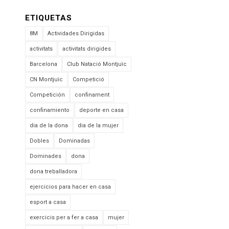
ETIQUETAS
8M
Actividades Dirigidas
activitats
activitats dirigides
Barcelona
Club Natació Montjuïc
CN Montjuïc
Competició
Competición
confinament
confinamiento
deporte en casa
dia de la dona
dia de la mujer
Dobles
Dominadas
Dominades
dona
dona treballadora
ejercicios para hacer en casa
esport a casa
exercicis per a fer a casa
mujer