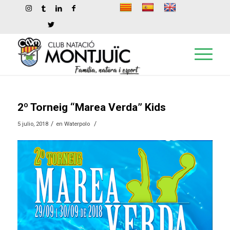
2º Torneig “Marea Verda” Kids
/
/
5 julio, 2018
en
Waterpolo