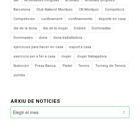
8M
Actividades Dirigidas
activitats
activitats dirigides
Barcelona
Club Natació Montjuïc
CN Montjuïc
Competició
Competición
confinament
confinamiento
deporte en casa
dia de la dona
dia de la mujer
Dobles
Dominadas
Dominades
dona
dona treballadora
ejercicios para hacer en casa
esport a casa
exercicis per a fer a casa
mujer
mujer trabajadora
Nutrición
Press Banca.
Pàdel
Tennis
Torneig de Tennis
zumba
ARXIU DE NOTÍCIES