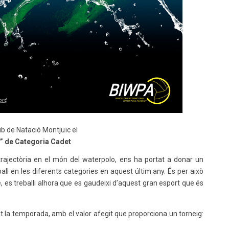
lub de Natació Montjuïc el
” de Categoria Cadet
 trajectòria en el món del waterpolo, ens ha portat a donar un
all en les diferents categories en aquest últim any. És per això
 es treballi alhora que es gaudeixi d’aquest gran esport que és
nt la temporada, amb el valor afegit que proporciona un torneig: