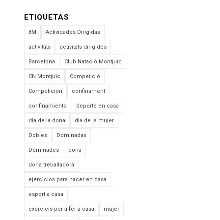
ETIQUETAS
8M
Actividades Dirigidas
activitats
activitats dirigides
Barcelona
Club Natació Montjuïc
CN Montjuïc
Competició
Competición
confinament
confinamiento
deporte en casa
dia de la dona
dia de la mujer
Dobles
Dominadas
Dominades
dona
dona treballadora
ejercicios para hacer en casa
esport a casa
exercicis per a fer a casa
mujer