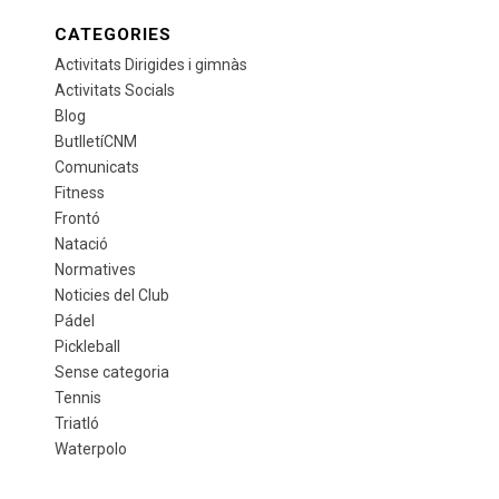
CATEGORIES
Activitats Dirigides i gimnàs
Activitats Socials
Blog
ButlletíCNM
Comunicats
Fitness
Frontó
Natació
Normatives
Noticies del Club
Pádel
Pickleball
Sense categoria
Tennis
Triatló
Waterpolo