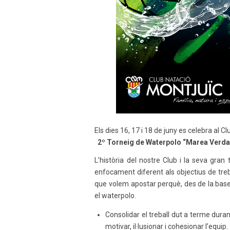
Els dies 16, 17 i 18 de juny es celebra al C
2º Torneig de Waterpolo “Marea Verda
L’història del nostre Club i la seva gran
enfocament diferent als objectius de treb
que volem apostar perquè, des de la base,
el waterpolo.
Consolidar el treball dut a terme dura
motivar, il·lusionar i cohesionar l’equip.