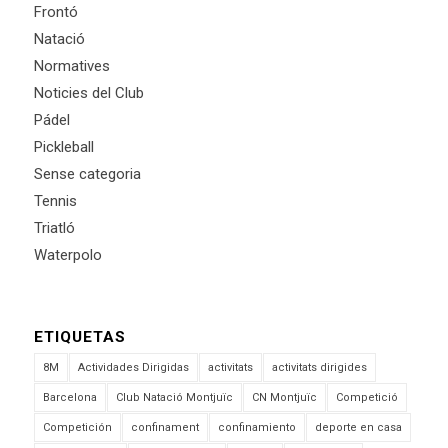
Frontó
Natació
Normatives
Noticies del Club
Pádel
Pickleball
Sense categoria
Tennis
Triatló
Waterpolo
ETIQUETAS
8M
Actividades Dirigidas
activitats
activitats dirigides
Barcelona
Club Natació Montjuïc
CN Montjuïc
Competició
Competición
confinament
confinamiento
deporte en casa