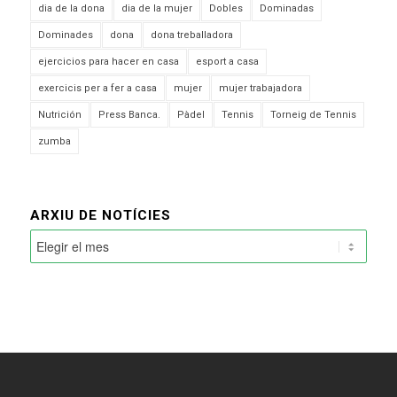
dia de la dona
dia de la mujer
Dobles
Dominadas
Dominades
dona
dona treballadora
ejercicios para hacer en casa
esport a casa
exercicis per a fer a casa
mujer
mujer trabajadora
Nutrición
Press Banca.
Pàdel
Tennis
Torneig de Tennis
zumba
ARXIU DE NOTÍCIES