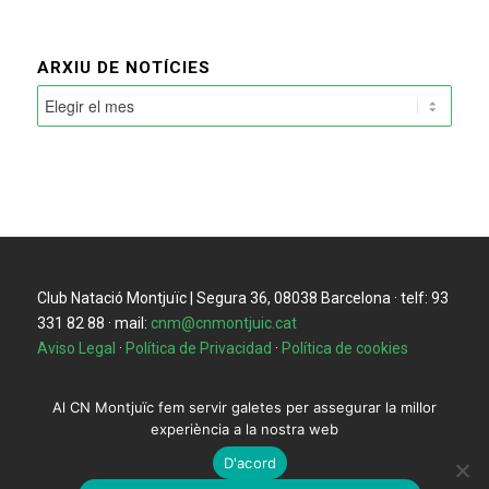
ARXIU DE NOTÍCIES
Club Natació Montjuïc | Segura 36, 08038 Barcelona · telf: 93
331 82 88 · mail:
cnm@cnmontjuic.cat
Aviso Legal
·
Política de Privacidad
·
Política de cookies
Al CN Montjuïc fem servir galetes per assegurar la millor
experiència a la nostra web
D'acord