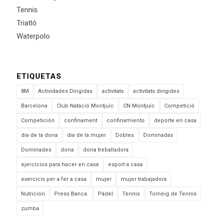
Tennis
Triatló
Waterpolo
ETIQUETAS
8M
Actividades Dirigidas
activitats
activitats dirigides
Barcelona
Club Natació Montjuïc
CN Montjuïc
Competició
Competición
confinament
confinamiento
deporte en casa
dia de la dona
dia de la mujer
Dobles
Dominadas
Dominades
dona
dona treballadora
ejercicios para hacer en casa
esport a casa
exercicis per a fer a casa
mujer
mujer trabajadora
Nutrición
Press Banca.
Pàdel
Tennis
Torneig de Tennis
zumba