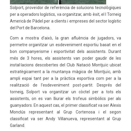
Solport, proveïdor de referència de solucions tecnològiques
per a operadors logístics, va organitzar, amb èxit, el I Torneig
Americà de Pàdel per a clients i empreses del sector logístic
del Port de Barcelona.
Com a mostra d’això, la gran afluència de jugadors, va
permetre organitzar un esdeveniment esportiu basat en el
bon companyerisme i esportivitat dels assistents. Durant
més de 3 hores, els assistents van poder gaudir de les
instal·lacions descobertes del Club Natació Montjuïc ubicat
estratègicament a la muntanya màgica de Montjuïc, amb
ampli espai tant per a la pràctica esportiva com per a la
realització de l’esdeveniment post-partit. Després del
torneig, Solport va organitzar un còctel per a tots els
assistents, on es van lliurar els trofeus simbòlics per als
guanyadors. En aquest cas, el primer classificat va ser Alexis
Monclús representant al Grup Cortenosa i el segon
classificat va ser Andy Villanueva, representant al Grup
Garland.