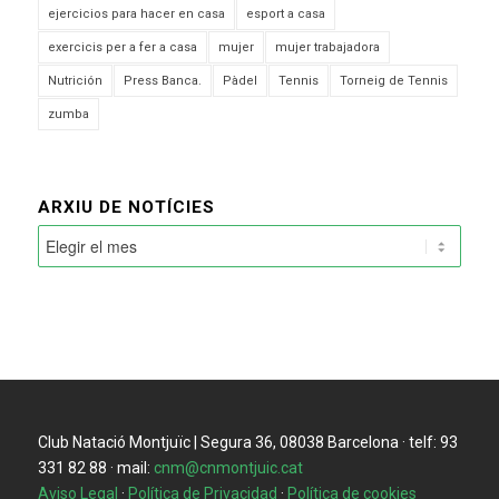
ejercicios para hacer en casa
esport a casa
exercicis per a fer a casa
mujer
mujer trabajadora
Nutrición
Press Banca.
Pàdel
Tennis
Torneig de Tennis
zumba
ARXIU DE NOTÍCIES
Club Natació Montjuïc | Segura 36, 08038 Barcelona · telf: 93
331 82 88 · mail:
cnm@cnmontjuic.cat
Aviso Legal
·
Política de Privacidad
·
Política de cookies