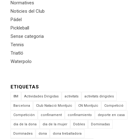
Normatives
Noticies del Club
Pádel
Pickleball
Sense categoria
Tennis
Triatló
Waterpolo
ETIQUETAS
8M
Actividades Dirigidas
activitats
activitats dirigides
Barcelona
Club Natació Montjuïc
CN Montjuïc
Competició
Competición
confinament
confinamiento
deporte en casa
dia de la dona
dia de la mujer
Dobles
Dominadas
Dominades
dona
dona treballadora