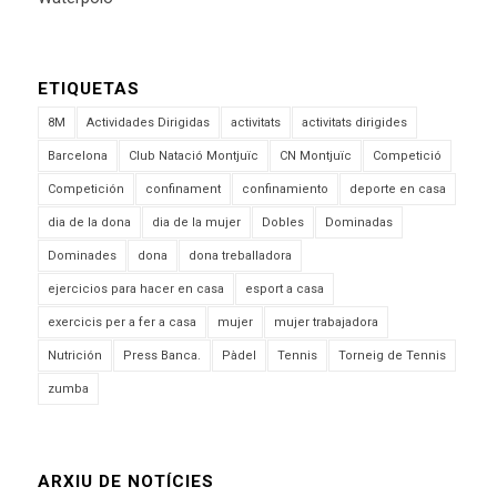
ETIQUETAS
8M
Actividades Dirigidas
activitats
activitats dirigides
Barcelona
Club Natació Montjuïc
CN Montjuïc
Competició
Competición
confinament
confinamiento
deporte en casa
dia de la dona
dia de la mujer
Dobles
Dominadas
Dominades
dona
dona treballadora
ejercicios para hacer en casa
esport a casa
exercicis per a fer a casa
mujer
mujer trabajadora
Nutrición
Press Banca.
Pàdel
Tennis
Torneig de Tennis
zumba
ARXIU DE NOTÍCIES