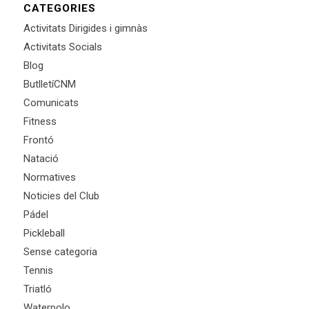
CATEGORIES
Activitats Dirigides i gimnàs
Activitats Socials
Blog
ButlletíCNM
Comunicats
Fitness
Frontó
Natació
Normatives
Noticies del Club
Pádel
Pickleball
Sense categoria
Tennis
Triatló
Waterpolo