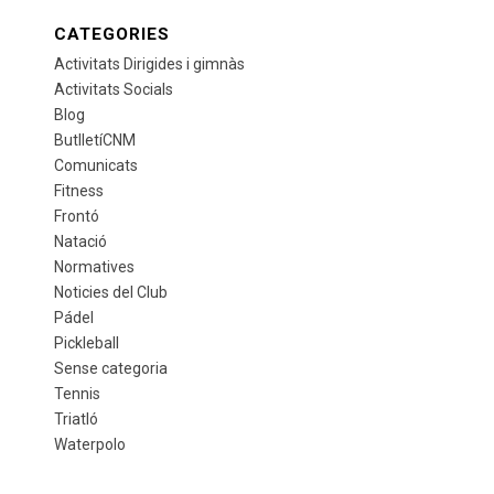
CATEGORIES
Activitats Dirigides i gimnàs
Activitats Socials
Blog
ButlletíCNM
Comunicats
Fitness
Frontó
Natació
Normatives
Noticies del Club
Pádel
Pickleball
Sense categoria
Tennis
Triatló
Waterpolo