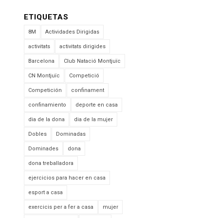
ETIQUETAS
8M
Actividades Dirigidas
activitats
activitats dirigides
Barcelona
Club Natació Montjuïc
CN Montjuïc
Competició
Competición
confinament
confinamiento
deporte en casa
dia de la dona
dia de la mujer
Dobles
Dominadas
Dominades
dona
dona treballadora
ejercicios para hacer en casa
esport a casa
exercicis per a fer a casa
mujer