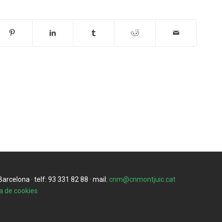
rcelona · telf: 93 331 82 88 · mail:
cnm@cnmontjuic.cat
ca de cookies