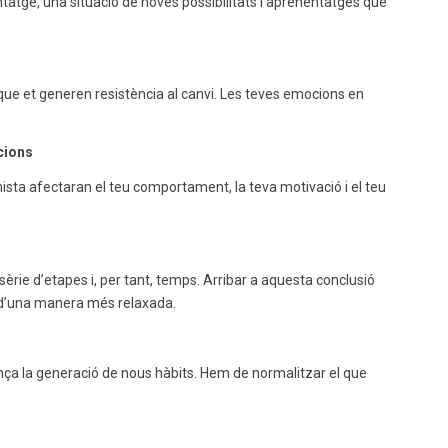
tatge, una situació de noves possibilitats i aprenentatges que
que et generen resistència al canvi. Les teves emocions en
cions
ista afectaran el teu comportament, la teva motivació i el teu
rie d’etapes i, per tant, temps. Arribar a aquesta conclusió
ts d’una manera més relaxada.
nça la generació de nous hàbits. Hem de normalitzar el que