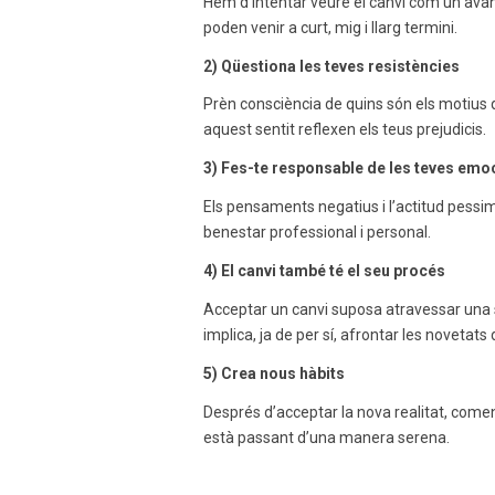
Hem d’intentar veure el canvi com un avan
poden venir a curt, mig i llarg termini.
2) Qüestiona les teves resistències
Prèn consciència de quins són els motius 
aquest sentit reflexen els teus prejudicis.
3) Fes-te responsable de les teves emo
Els pensaments negatius i l’actitud pessim
benestar professional i personal.
4) El canvi també té el seu procés
Acceptar un canvi suposa atravessar una sè
implica, ja de per sí, afrontar les noveta
5) Crea nous hàbits
Després d’acceptar la nova realitat, come
està passant d’una manera serena.