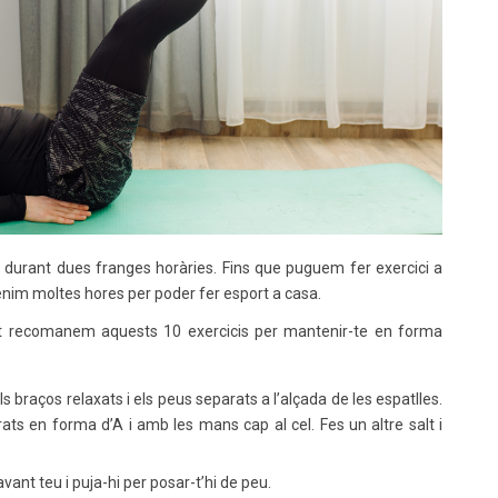
t durant dues franges horàries. Fins que puguem fer exercici a
tenim moltes hores per poder fer esport a casa.
 et recomanem aquests 10 exercicis per mantenir-te en forma
s braços relaxats i els peus separats a l’alçada de les espatlles.
ats en forma d’A i amb les mans cap al cel. Fes un altre salt i
ant teu i puja-hi per posar-t’hi de peu.