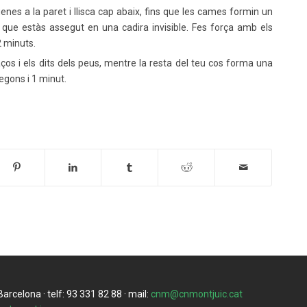
enes a la paret i llisca cap abaix, fins que les cames formin un
 que estàs assegut en una cadira invisible. Fes força amb els
2 minuts.
ços i els dits dels peus, mentre la resta del teu cos forma una
egons i 1 minut.
rcelona · telf: 93 331 82 88 · mail:
cnm@cnmontjuic.cat