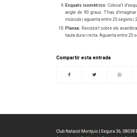
Esquats isomètrics:
Coloca’t d’esqu
angle de 90 graus. T’has d’imaginar
músculs i aguanta entre 25 segons i 
Planxa:
Recolza’t sobre els avantbra
taula dura i recta. Aguanta entre 25 s
Compartir esta entrada
Club Natació Montjuïc | Segura 36, 08038 Ba