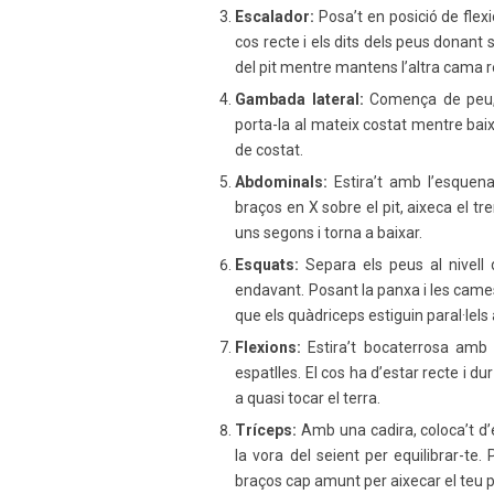
Escalador:
Posa’t en posició de flexi
cos recte i els dits dels peus donant s
del pit mentre mantens l’altra cama rec
Gambada lateral:
Comença de peu, a
porta-la al mateix costat mentre baixe
de costat.
Abdominals:
Estira’t amb l’esquena
braços en X sobre el pit, aixeca el tr
uns segons i torna a baixar.
Esquats:
Separa els peus al nivell 
endavant. Posant la panxa i les cames
que els quàdriceps estiguin paral·lels 
Flexions:
Estira’t bocaterrosa amb 
espatlles. El cos ha d’estar recte i du
a quasi tocar el terra.
Tríceps:
Amb una cadira, coloca’t d’
la vora del seient per equilibrar-t
braços cap amunt per aixecar el teu pes