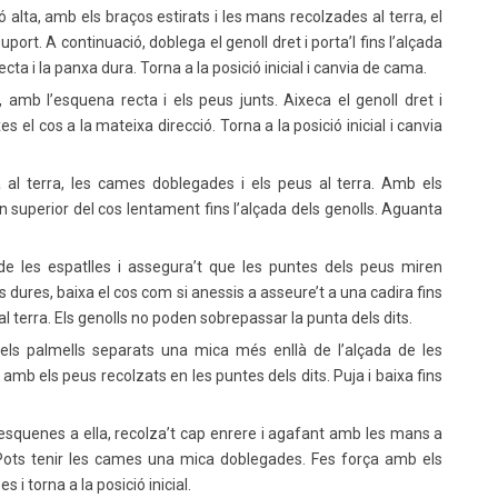
ó alta, amb els braços estirats i les mans recolzades al terra, el
uport. A continuació, doblega el genoll dret i porta’l fins l’alçada
ta i la panxa dura. Torna a la posició inicial i canvia de cama.
mb l’esquena recta i els peus junts. Aixeca el genoll dret i
s el cos a la mateixa direcció. Torna a la posició inicial i canvia
 al terra, les cames doblegades i els peus al terra. Amb els
en superior del cos lentament fins l’alçada dels genolls. Aguanta
de les espatlles i assegura’t que les puntes dels peus miren
 dures, baixa el cos com si anessis a asseure’t a una cadira fins
al terra. Els genolls no poden sobrepassar la punta dels dits.
els palmells separats una mica més enllà de l’alçada de les
r amb els peus recolzats en les puntes dels dits. Puja i baixa fins
esquenes a ella, recolza’t cap enrere i agafant amb les mans a
e. Pots tenir les cames una mica doblegades. Fes força amb els
 i torna a la posició inicial.