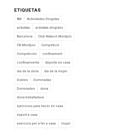
ETIQUETAS
8M
Actividades Dirigidas
activitats
activitats dirigides
Barcelona
Club Natació Montjuïc
CN Montjuïc
Competició
Competición
confinament
confinamiento
deporte en casa
dia de la dona
dia de la mujer
Dobles
Dominadas
Dominades
dona
dona treballadora
ejercicios para hacer en casa
esport a casa
exercicis per a fer a casa
mujer