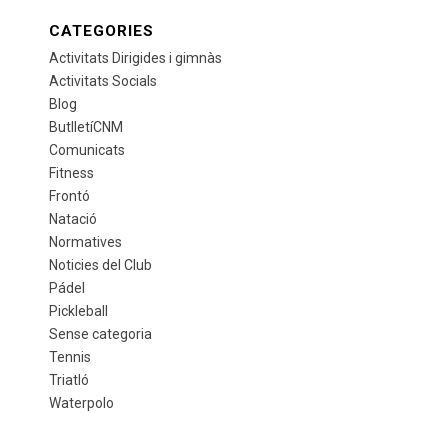
CATEGORIES
Activitats Dirigides i gimnàs
Activitats Socials
Blog
ButlletíCNM
Comunicats
Fitness
Frontó
Natació
Normatives
Noticies del Club
Pádel
Pickleball
Sense categoria
Tennis
Triatló
Waterpolo