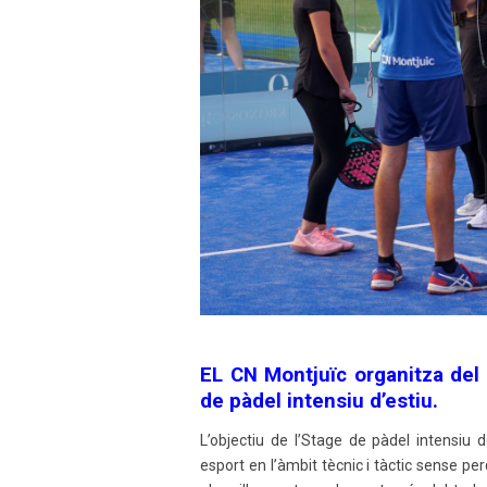
EL CN Montjuïc organitza del 
de pàdel intensiu d’estiu.
L’objectiu de l’Stage de pàdel intensiu
esport en l’àmbit tècnic i tàctic sense per