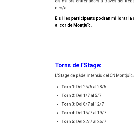
els millors entrenadors a través del treb
nen/a.
Els i les participants podran millorar la
al cor de Montjuïc.
Torns de l’Stage:
L’Stage de pàdel intensiu del CN Montjuïc se
Torn 1:
Del 25/6 al 28/6
Torn 2:
Del 1/7 al 5/7
Torn 3:
Del 8/7 al 12/7
Torn 4:
Del 15/7 al 19/7
Torn 5:
Del 22/7 al 26/7