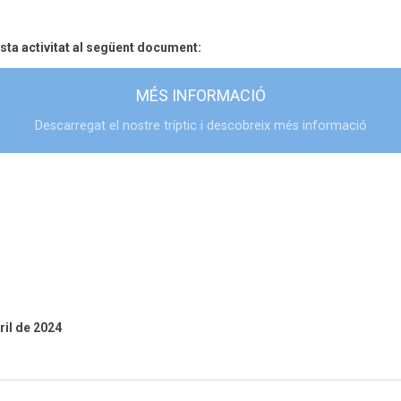
ta activitat al següent document:
MÉS INFORMACIÓ
Descarregat el nostre tríptic i descobreix més informació
ril de 2024