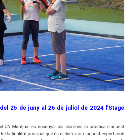
del 25 de juny al 26 de juliol de 2024 l’Stage
 del CN Montjuïc és ensenyar als alumnes la pràctica d’aquest
dre la finalitat principal que és el disfrutar d’aquest esport amb