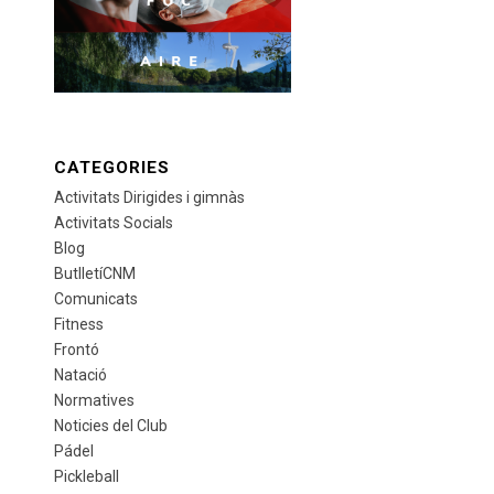
CATEGORIES
Activitats Dirigides i gimnàs
Activitats Socials
Blog
ButlletíCNM
Comunicats
Fitness
Frontó
Natació
Normatives
Noticies del Club
Pádel
Pickleball