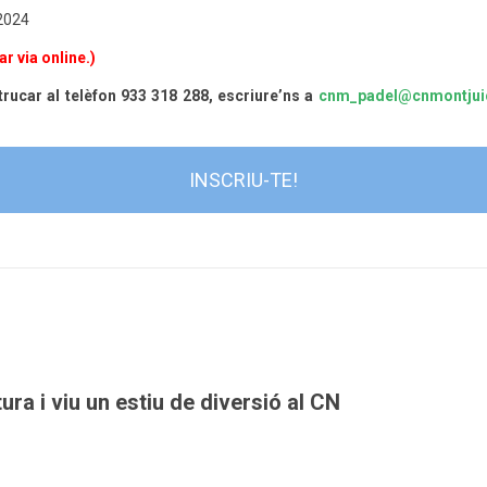
 2024
r via online.)
trucar al telèfon 933 318 288, escriure’ns a
cnm_padel@cnmontjuic
INSCRIU-TE!
ura i viu un estiu de diversió al CN