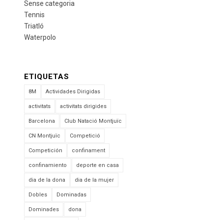
Sense categoria
Tennis
Triatló
Waterpolo
ETIQUETAS
8M
Actividades Dirigidas
activitats
activitats dirigides
Barcelona
Club Natació Montjuïc
CN Montjuïc
Competició
Competición
confinament
confinamiento
deporte en casa
dia de la dona
dia de la mujer
Dobles
Dominadas
Dominades
dona