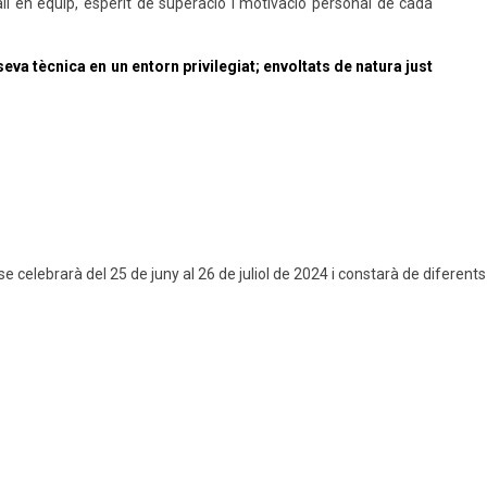
all en equip, esperit de superació i motivació personal de cada
 seva tècnica en un entorn privilegiat; envoltats de natura just
 celebrarà del 25 de juny al 26 de juliol de 2024 i constarà de diferents 