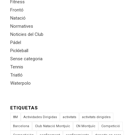
Fitness
Frontó
Natació
Normatives
Noticies del Club
Pádel
Pickleball
Sense categoria
Tennis
Triatló
Waterpolo
ETIQUETAS
8M
Actividades Dirigidas
activitats
activitats dirigides
Barcelona
Club Natació Montjuïc
CN Montjuïc
Competició