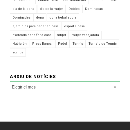
Competición
confinament
confinamiento
deporte en casa
dia de la dona
dia de la mujer
Dobles
Dominadas
Dominades
dona
dona treballadora
ejercicios para hacer en casa
esport a casa
exercicis per a fer a casa
mujer
mujer trabajadora
Nutrición
Press Banca.
Pàdel
Tennis
Torneig de Tennis
zumba
ARXIU DE NOTÍCIES