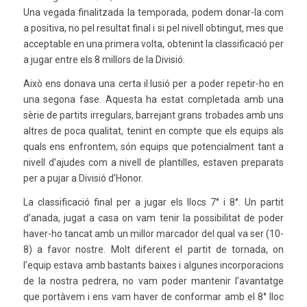
Una vegada finalitzada la temporada, podem donar-la com
a positiva, no pel resultat final i si pel nivell obtingut, mes que
acceptable en una primera volta, obtenint la classificació per
a jugar entre els 8 millors de la Divisió.
Això ens donava una certa il·lusió per a poder repetir-ho en
una segona fase. Aquesta ha estat completada amb una
sèrie de partits irregulars, barrejant grans trobades amb uns
altres de poca qualitat, tenint en compte que els equips als
quals ens enfrontem, són equips que potencialment tant a
nivell d’ajudes com a nivell de plantilles, estaven preparats
per a pujar a Divisió d’Honor.
La classificació final per a jugar els llocs 7° i 8°. Un partit
d’anada, jugat a casa on vam tenir la possibilitat de poder
haver-ho tancat amb un millor marcador del qual va ser (10-
8) a favor nostre. Molt diferent el partit de tornada, on
l’equip estava amb bastants baixes i algunes incorporacions
de la nostra pedrera, no vam poder mantenir l’avantatge
que portàvem i ens vam haver de conformar amb el 8° lloc