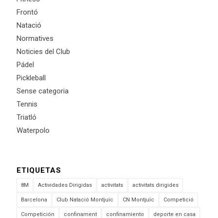
Frontó
Natació
Normatives
Noticies del Club
Pádel
Pickleball
Sense categoria
Tennis
Triatló
Waterpolo
ETIQUETAS
8M
Actividades Dirigidas
activitats
activitats dirigides
Barcelona
Club Natació Montjuïc
CN Montjuïc
Competició
Competición
confinament
confinamiento
deporte en casa