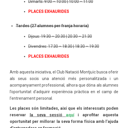
Dimarts: 9:00 – 10:00 | 10:00 – 11:00
PLACES EXHAURIDES
Tardes (27 alumnes per franja horaria)
Dijous: 19:30 – 20:30 | 20:30 – 21:30
Divendres: 17:30 – 18:30 | 18:30 – 19:30
PLACES EXHAURIDES
Amb aquesta iniciativa, el Club Natació Montjuïc busca oferir
als seus socis una atenció més personalitzada i un
acompanyament professional, alhora que dóna als alumnes
l’oportunitat d’adquirir experiència pràctica en el camp de
l’entrenament personal.
Les places són limitades, així que els interessats poden
reservar
la seva sessió
aquí
i aprofitar aquesta
oportunitat per millorar la seva forma física amb l’ajuda