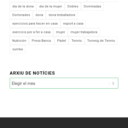
dia de la dona
dia de la mujer
Dobles
Dominadas
Dominades
dona
dona treballadora
ejercicios para hacer en casa
esport a casa
exercicis per a fer a casa
mujer
mujer trabajadora
Nutrición
Press Banca.
Pàdel
Tennis
Torneig de Tennis
zumba
ARXIU DE NOTÍCIES