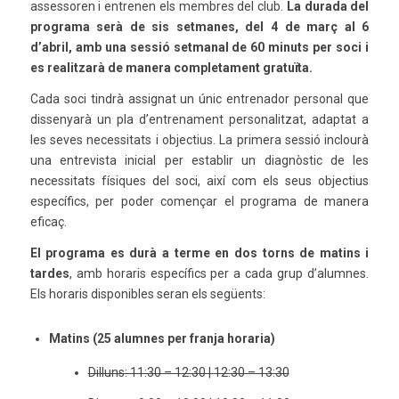
assessoren i entrenen els membres del club.
La durada del
programa serà de sis setmanes, del 4 de març al 6
d’abril, amb una sessió setmanal de 60 minuts per soci i
es realitzarà de manera completament gratuïta.
Cada soci tindrà assignat un únic entrenador personal que
dissenyarà un pla d’entrenament personalitzat, adaptat a
les seves necessitats i objectius. La primera sessió inclourà
una entrevista inicial per establir un diagnòstic de les
necessitats físiques del soci, així com els seus objectius
específics, per poder començar el programa de manera
eficaç.
El programa es durà a terme en dos torns de matins i
tardes
, amb horaris específics per a cada grup d’alumnes.
Els horaris disponibles seran els següents:
Matins (25 alumnes per franja horaria)
Dilluns: 11:30 – 12:30 | 12:30 – 13:30