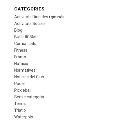
CATEGORIES
Activitats Dirigides i gimnàs
Activitats Socials
Blog
ButlletíCNM
Comunicats
Fitness
Frontó
Natació
Normatives
Noticies del Club
Pádel
Pickleball
Sense categoria
Tennis
Triatló
Waterpolo