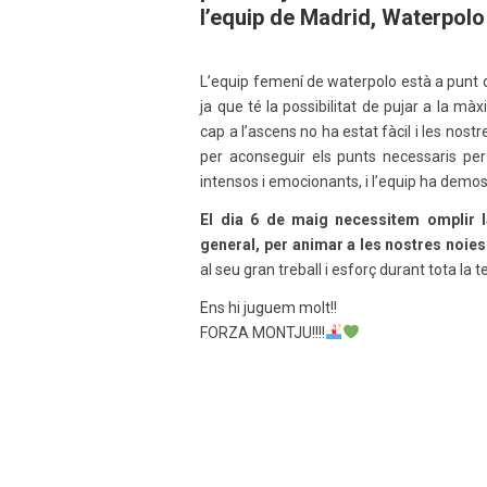
l’equip de Madrid, Waterpol
L’equip femení de waterpolo està a punt 
ja que té la possibilitat de pujar a la mà
cap a l’ascens no ha estat fàcil i les nost
per aconseguir els punts necessaris per e
intensos i emocionants, i l’equip ha demos
El dia 6 de maig necessitem omplir la
general, per animar a les nostres noies
al seu gran treball i esforç durant tota la
Ens hi juguem molt!!
FORZA MONTJU!!!!