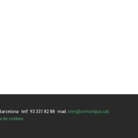
rcelona · telf: 93 331 82 88 · mail:
cnm@cnmontjuic.cat
ca de cookies