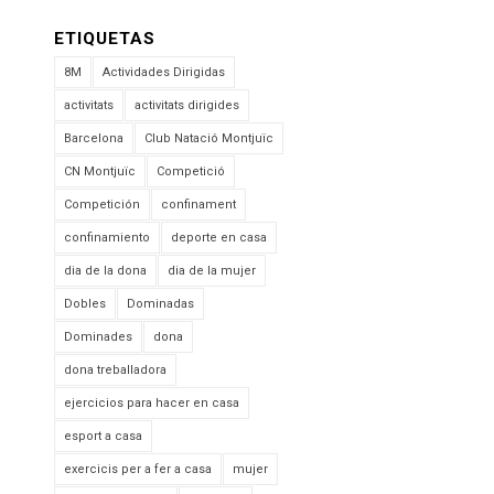
ETIQUETAS
8M
Actividades Dirigidas
activitats
activitats dirigides
Barcelona
Club Natació Montjuïc
CN Montjuïc
Competició
Competición
confinament
confinamiento
deporte en casa
dia de la dona
dia de la mujer
Dobles
Dominadas
Dominades
dona
dona treballadora
ejercicios para hacer en casa
esport a casa
exercicis per a fer a casa
mujer