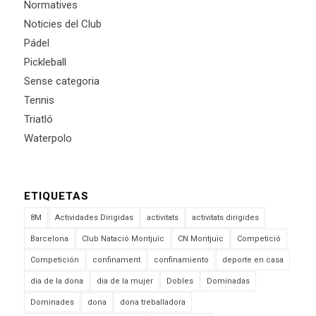
Normatives
Noticies del Club
Pádel
Pickleball
Sense categoria
Tennis
Triatló
Waterpolo
ETIQUETAS
8M
Actividades Dirigidas
activitats
activitats dirigides
Barcelona
Club Natació Montjuïc
CN Montjuïc
Competició
Competición
confinament
confinamiento
deporte en casa
dia de la dona
dia de la mujer
Dobles
Dominadas
Dominades
dona
dona treballadora