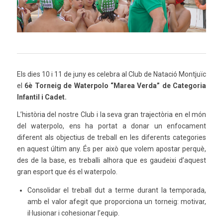
Els dies 10 i 11 de juny es celebra al Club de Natació Montjuïc
el
6è Torneig de Waterpolo “Marea Verda” de Categoria
Infantil i Cadet.
L’història del nostre Club i la seva gran trajectòria en el món
del waterpolo, ens ha portat a donar un enfocament
diferent als objectius de treball en les diferents categories
en aquest últim any. És per això que volem apostar perquè,
des de la base, es treballi alhora que es gaudeixi d’aquest
gran esport que és el waterpolo.
Consolidar el treball dut a terme durant la temporada,
amb el valor afegit que proporciona un torneig: motivar,
il·lusionar i cohesionar l’equip.