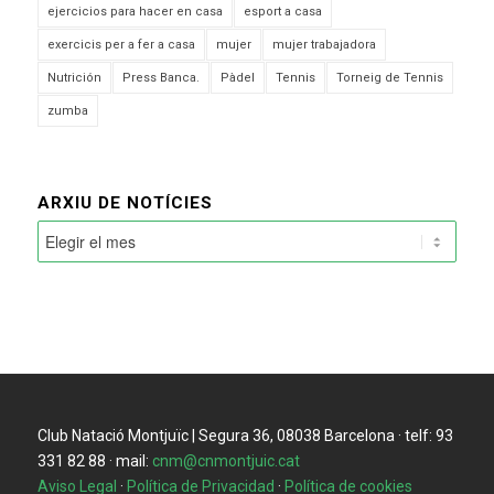
ejercicios para hacer en casa
esport a casa
exercicis per a fer a casa
mujer
mujer trabajadora
Nutrición
Press Banca.
Pàdel
Tennis
Torneig de Tennis
zumba
ARXIU DE NOTÍCIES
Club Natació Montjuïc | Segura 36, 08038 Barcelona · telf: 93
331 82 88 · mail:
cnm@cnmontjuic.cat
Aviso Legal
·
Política de Privacidad
·
Política de cookies