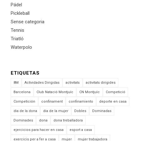
Pádel
Pickleball
Sense categoria
Tennis
Triatló
Waterpolo
ETIQUETAS
8M
Actividades Dirigidas
activitats
activitats dirigides
Barcelona
Club Natació Montjuïc
CN Montjuïc
Competició
Competición
confinament
confinamiento
deporte en casa
dia de la dona
dia de la mujer
Dobles
Dominadas
Dominades
dona
dona treballadora
ejercicios para hacer en casa
esport a casa
exercicis per a fer a casa
mujer
mujer trabajadora