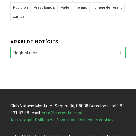
Nutrición
Press Banca.
Pàdel
Tennis
Torneig de Tennis
zumba
ARXIU DE NOTÍCIES
Club Natació Montjuïc | Segura 36, 08038 Barcelona · telf: 93
331 82 88 · mail:
cnm@cnmontjuic.cat
Aviso Legal
·
Política de Privacidad
·
Política de cookies