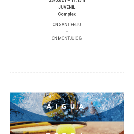
23/05/21 –
11:15 h
JUVENIL
Complex
CN SANT FELIU
–
CN MONTJUÏC B