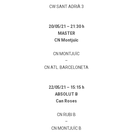
CW SANT ADRIÀ 3
20/05/21 –
21:30 h
MASTER
CN Montjuïc
CN MONTJUÏC
–
CN ATL. BARCELONETA
22/05/21 –
15:15 h
ABSOLUT B
Can Roses
CN RUBI B
–
CN MONTJUÏC B