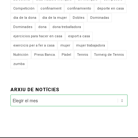
Competición
confinament
confinamiento
deporte en casa
dia de la dona
dia de la mujer
Dobles
Dominadas
Dominades
dona
dona treballadora
ejercicios para hacer en casa
esport a casa
exercicis per a fer a casa
mujer
mujer trabajadora
Nutrición
Press Banca.
Pàdel
Tennis
Torneig de Tennis
zumba
ARXIU DE NOTÍCIES