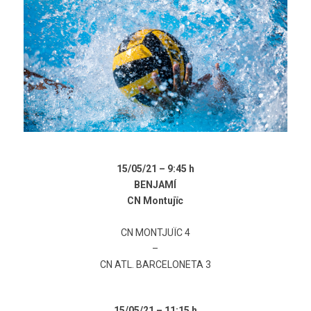
15/05/21 –
9:45 h
BENJAMÍ
CN Montujïc
CN MONTJUÏC 4
–
CN ATL. BARCELONETA 3
15/05/21 –
11:15 h