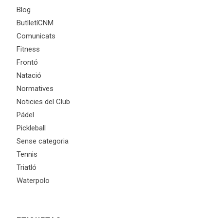
Blog
ButlletíCNM
Comunicats
Fitness
Frontó
Natació
Normatives
Noticies del Club
Pádel
Pickleball
Sense categoria
Tennis
Triatló
Waterpolo