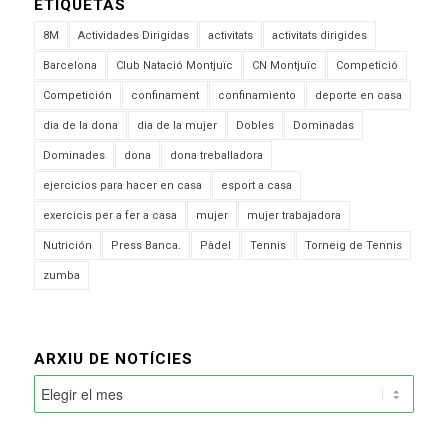
ETIQUETAS
8M
Actividades Dirigidas
activitats
activitats dirigides
Barcelona
Club Natació Montjuïc
CN Montjuïc
Competició
Competición
confinament
confinamiento
deporte en casa
dia de la dona
dia de la mujer
Dobles
Dominadas
Dominades
dona
dona treballadora
ejercicios para hacer en casa
esport a casa
exercicis per a fer a casa
mujer
mujer trabajadora
Nutrición
Press Banca.
Pàdel
Tennis
Torneig de Tennis
zumba
ARXIU DE NOTÍCIES