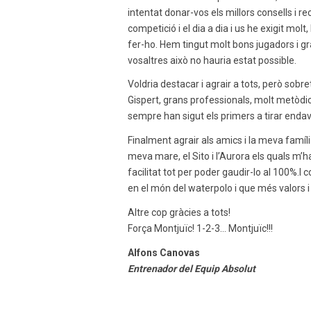
intentat donar-vos els millors consells i 
competició i el dia a dia i us he exigit mo
fer-ho. Hem tingut molt bons jugadors i gr
vosaltres això no hauria estat possible.
Voldria destacar i agrair a tots, però sobre
Gispert, grans professionals, molt metòdic
sempre han sigut els primers a tirar endava
Finalment agrair als amics i la meva famíl
meva mare, el Sito i l’Aurora els quals m
facilitat tot per poder gaudir-lo al 100%.
en el món del waterpolo i que més valors
Altre cop gràcies a tots!
Força Montjuïc! 1-2-3… Montjuïc!!!
Alfons Canovas
Entrenador del Equip Absolut