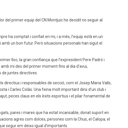
del primer equip del CN Montjuic he decidit no seguir al
sempre ha comptat i confiat en mi, i a més, l’equip està en un
i amb un bon futur. Però situacions personals han sigut el
rimer lloc, la gran confiança que l’expresident Pere Padró i
t amb mi des del primer moment fins al dia d’avui,
de juntes directives.
 directius i responsables de secció, com el Josep Maria Valls,
a i Carles Colàs. Una feina molt important dins d’un club i
ut, peces claus en els èxits esportius i el pilar fonamental de
egats, pares i mares que ha estat incansable, donat suport en
tuacions agres com dolces, persones com la Chus, el Calopa, el
que segur em deixo igual d’importants.