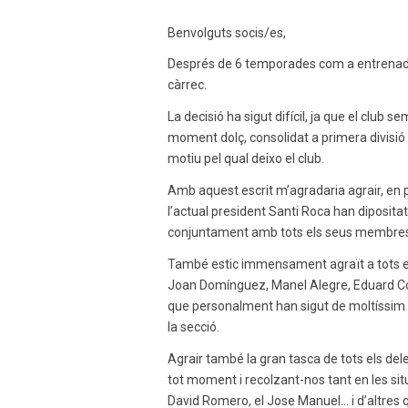
Benvolguts socis/es,
Després de 6 temporades com a entrenador 
càrrec.
La decisió ha sigut difícil, ja que el club 
moment dolç, consolidat a primera divisió 
motiu pel qual deixo el club.
Amb aquest escrit m’agradaria agrair, en p
l’actual president Santi Roca han diposita
conjuntament amb tots els seus membres 
També estic immensament agraït a tots els
Joan Domínguez, Manel Alegre, Eduard Cost
que personalment han sigut de moltíssim aj
la secció.
Agrair també la gran tasca de tots els del
tot moment i recolzant-nos tant en les si
David Romero, el Jose Manuel… i d’altres 