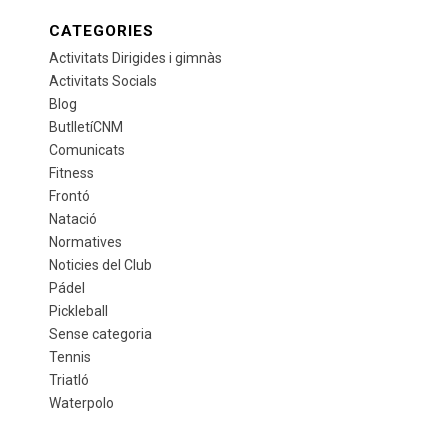
CATEGORIES
Activitats Dirigides i gimnàs
Activitats Socials
Blog
ButlletíCNM
Comunicats
Fitness
Frontó
Natació
Normatives
Noticies del Club
Pádel
Pickleball
Sense categoria
Tennis
Triatló
Waterpolo