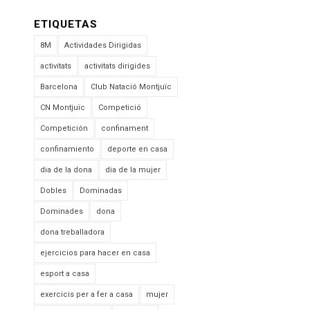
ETIQUETAS
8M
Actividades Dirigidas
activitats
activitats dirigides
Barcelona
Club Natació Montjuïc
CN Montjuïc
Competició
Competición
confinament
confinamiento
deporte en casa
dia de la dona
dia de la mujer
Dobles
Dominadas
Dominades
dona
dona treballadora
ejercicios para hacer en casa
esport a casa
exercicis per a fer a casa
mujer