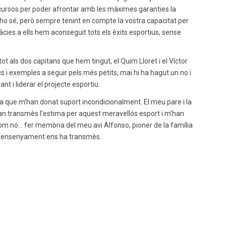
recursos per poder afrontar amb les màximes garanties la
lt, ho sé, però sempre tenint en compte la vostra capacitat per
àcies a ells hem aconseguit tots els èxits esportius, sense
tot als dos capitans que hem tingut, el Quim Lloret i el Víctor
s i exemples a seguir pels més petits, mai hi ha hagut un no i
nt i liderar el projecte esportiu.
ia que m’han donat suport incondicionalment. El meu pare i la
’han transmès l’estima per aquest meravellós esport i m’han
I com no… fer memòria del meu avi Alfonso, pioner de la família
 i ensenyament ens ha transmès.