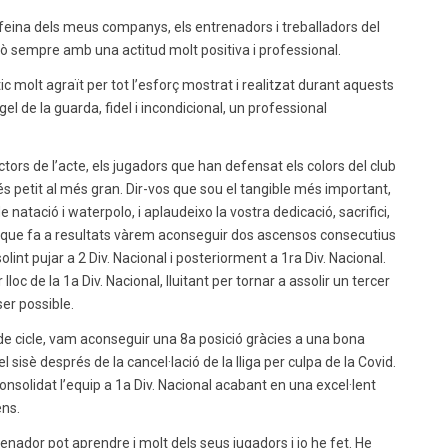
 feina dels meus companys, els entrenadors i treballadors del
rò sempre amb una actitud molt positiva i professional.
c molt agraït per tot l’esforç mostrat i realitzat durant aquests
el de la guarda, fidel i incondicional, un professional
tors de l’acte, els jugadors que han defensat els colors del club
petit al més gran. Dir-vos que sou el tangible més important,
 natació i waterpolo, i aplaudeixo la vostra dedicació, sacrifici,
l que fa a resultats vàrem aconseguir dos ascensos consecutius
int pujar a 2 Div. Nacional i posteriorment a 1ra Div. Nacional.
oc de la 1a Div. Nacional, lluitant per tornar a assolir un tercer
er possible.
e cicle, vam aconseguir una 8a posició gràcies a una bona
l sisè després de la cancel·lació de la lliga per culpa de la Covid.
solidat l’equip a 1a Div. Nacional acabant en una excel·lent
ens.
enador pot aprendre i molt dels seus jugadors i jo he fet. He