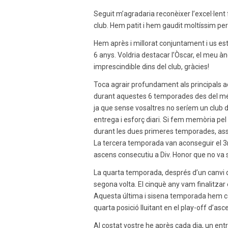
Seguit m’agradaria reconèixer l’excel·lent
club. Hem patit i hem gaudit moltíssim pe
Hem après i millorat conjuntament i us esti
6 anys. Voldria destacar l’Òscar, el meu àng
imprescindible dins del club, gràcies!
Toca agrair profundament als principals ac
durant aquestes 6 temporades des del més 
ja que sense vosaltres no seríem un club de
entrega i esforç diari. Si fem memòria pe
durant les dues primeres temporades, assol
La tercera temporada van aconseguir el 3r ll
ascens consecutiu a Div. Honor que no va s
La quarta temporada, després d’un canvi d
segona volta. El cinquè any vam finalitzar e
Aquesta última i sisena temporada hem con
quarta posició lluitant en el play-off d’asc
Al costat vostre he après cada dia, un entr