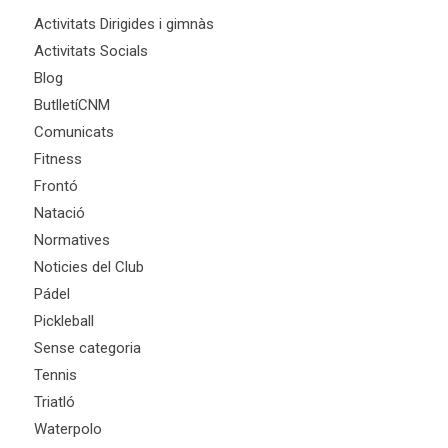
Activitats Dirigides i gimnàs
Activitats Socials
Blog
ButlletíCNM
Comunicats
Fitness
Frontó
Natació
Normatives
Noticies del Club
Pádel
Pickleball
Sense categoria
Tennis
Triatló
Waterpolo