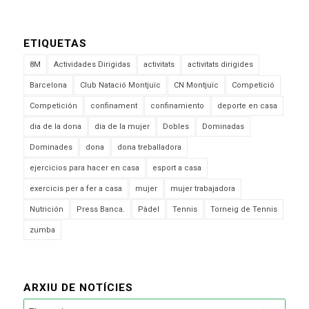
ETIQUETAS
8M
Actividades Dirigidas
activitats
activitats dirigides
Barcelona
Club Natació Montjuïc
CN Montjuïc
Competició
Competición
confinament
confinamiento
deporte en casa
dia de la dona
dia de la mujer
Dobles
Dominadas
Dominades
dona
dona treballadora
ejercicios para hacer en casa
esport a casa
exercicis per a fer a casa
mujer
mujer trabajadora
Nutrición
Press Banca.
Pàdel
Tennis
Torneig de Tennis
zumba
ARXIU DE NOTÍCIES