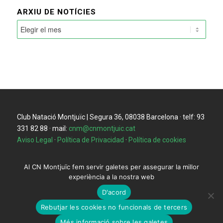
ARXIU DE NOTÍCIES
Club Natació Montjuïc | Segura 36, 08038 Barcelona · telf: 93
331 82 88 · mail:
cnm@cnmontjuic.cat
Aviso Legal
·
Política de Privacidad
·
Política de cookies
Al CN Montjuïc fem servir galetes per assegurar la millor
experiència a la nostra web
D'acord
Rebutjar les cookies no funcionals de tercers
Més informació sobre les galetes