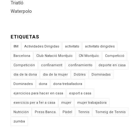
Triatló
Waterpolo
ETIQUETAS
8M
Actividades Dirigidas
activitats
activitats dirigides
Barcelona
Club Natació Montjuïc
CN Montjuïc
Competició
Competición
confinament
confinamiento
deporte en casa
dia de la dona
dia de la mujer
Dobles
Dominadas
Dominades
dona
dona treballadora
ejercicios para hacer en casa
esport a casa
exercicis per a fer a casa
mujer
mujer trabajadora
Nutrición
Press Banca.
Pàdel
Tennis
Torneig de Tennis
zumba