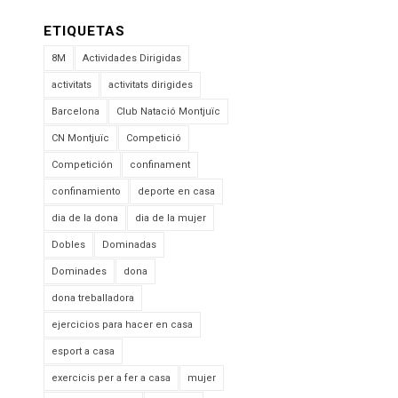
ETIQUETAS
8M
Actividades Dirigidas
activitats
activitats dirigides
Barcelona
Club Natació Montjuïc
CN Montjuïc
Competició
Competición
confinament
confinamiento
deporte en casa
dia de la dona
dia de la mujer
Dobles
Dominadas
Dominades
dona
dona treballadora
ejercicios para hacer en casa
esport a casa
exercicis per a fer a casa
mujer