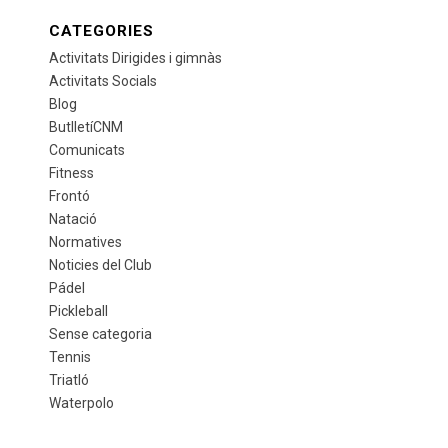
CATEGORIES
Activitats Dirigides i gimnàs
Activitats Socials
Blog
ButlletíCNM
Comunicats
Fitness
Frontó
Natació
Normatives
Noticies del Club
Pádel
Pickleball
Sense categoria
Tennis
Triatló
Waterpolo