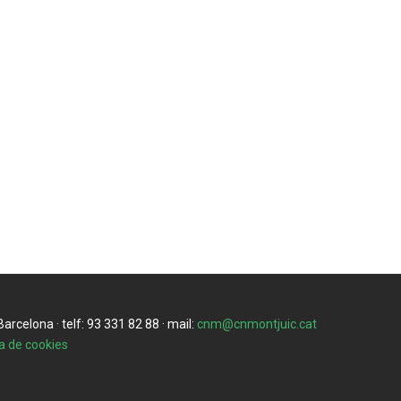
rcelona · telf: 93 331 82 88 · mail:
cnm@cnmontjuic.cat
ca de cookies