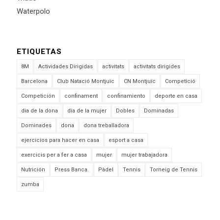
Waterpolo
ETIQUETAS
8M
Actividades Dirigidas
activitats
activitats dirigides
Barcelona
Club Natació Montjuïc
CN Montjuïc
Competició
Competición
confinament
confinamiento
deporte en casa
dia de la dona
dia de la mujer
Dobles
Dominadas
Dominades
dona
dona treballadora
ejercicios para hacer en casa
esport a casa
exercicis per a fer a casa
mujer
mujer trabajadora
Nutrición
Press Banca.
Pàdel
Tennis
Torneig de Tennis
zumba