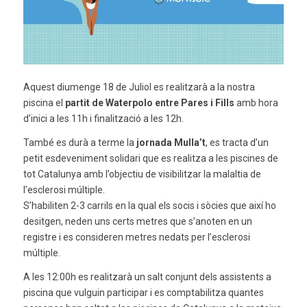
Aquest diumenge 18 de Juliol es realitzarà a la nostra
piscina el
partit de Waterpolo entre Pares i Fills
amb hora
d’inici a les 11h i finalització a les 12h.
També es durà a terme la
jornada Mulla’t
, es tracta d’un
petit esdeveniment solidari que es realitza a les piscines de
tot Catalunya amb l’objectiu de visibilitzar la malaltia de
l’esclerosi múltiple.
S’habiliten 2-3 carrils en la qual els socis i sòcies que així ho
desitgen, neden uns certs metres que s’anoten en un
registre i es consideren metres nedats per l’esclerosi
múltiple.
A les 12:00h es realitzarà un salt conjunt dels assistents a
piscina que vulguin participar i es comptabilitza quantes