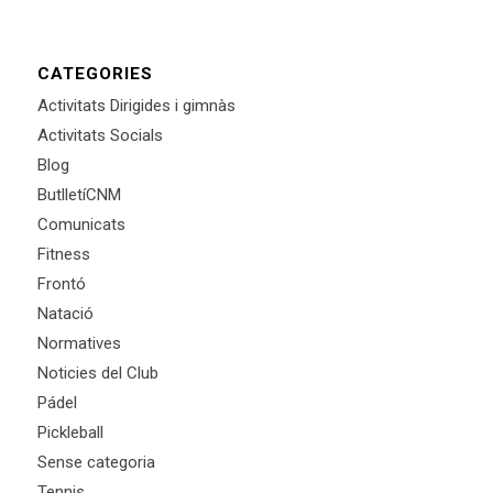
CATEGORIES
Activitats Dirigides i gimnàs
Activitats Socials
Blog
ButlletíCNM
Comunicats
Fitness
Frontó
Natació
Normatives
Noticies del Club
Pádel
Pickleball
Sense categoria
Tennis