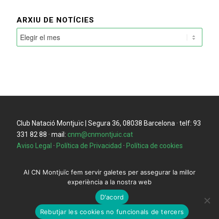
ARXIU DE NOTÍCIES
Club Natació Montjuïc | Segura 36, 08038 Barcelona · telf: 93
331 82 88 · mail:
cnm@cnmontjuic.cat
Aviso Legal
·
Política de Privacidad
·
Política de cookies
Al CN Montjuïc fem servir galetes per assegurar la millor
experiència a la nostra web
D'acord
Rebutjar les cookies no funcionals de tercers