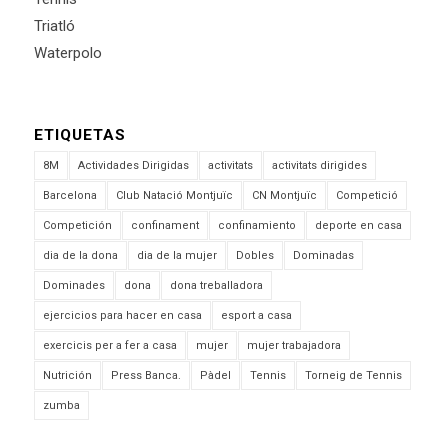
Triatló
Waterpolo
ETIQUETAS
8M
Actividades Dirigidas
activitats
activitats dirigides
Barcelona
Club Natació Montjuïc
CN Montjuïc
Competició
Competición
confinament
confinamiento
deporte en casa
dia de la dona
dia de la mujer
Dobles
Dominadas
Dominades
dona
dona treballadora
ejercicios para hacer en casa
esport a casa
exercicis per a fer a casa
mujer
mujer trabajadora
Nutrición
Press Banca.
Pàdel
Tennis
Torneig de Tennis
zumba