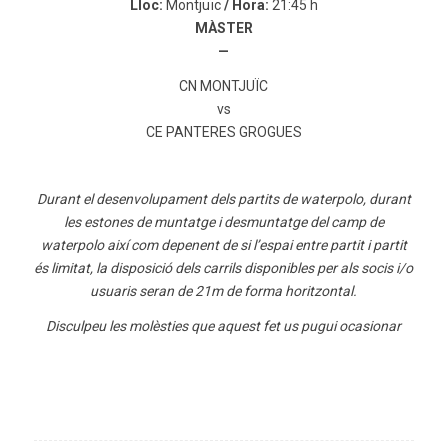
Lloc:
Montjuïc
/ Hora:
21:45 h
MÀSTER
—
CN MONTJUÏC
vs
CE PANTERES GROGUES
Durant el desenvolupament dels partits de waterpolo, durant
les estones de muntatge i desmuntatge del camp de
waterpolo així com depenent de si l’espai entre partit i partit
és limitat, la disposició dels carrils disponibles per als socis i/o
usuaris seran de 21m de forma horitzontal.
Disculpeu les molèsties que aquest fet us pugui ocasionar