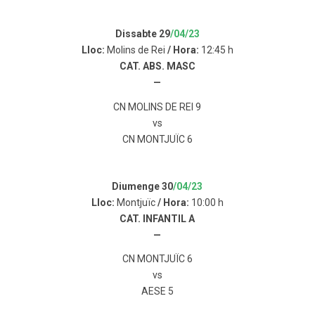
Dissabte 29
/04/23
Lloc:
Molins de Rei
/ Hora:
12:45 h
CAT. ABS. MASC
—
CN MOLINS DE REI 9
vs
CN MONTJUÏC 6
Diumenge 30
/04/23
Lloc:
Montjuïc
/ Hora:
10:00 h
CAT. INFANTIL A
—
CN MONTJUÏC 6
vs
AESE 5