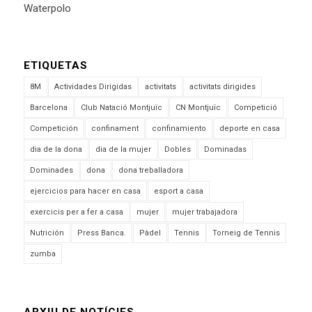
Waterpolo
ETIQUETAS
8M
Actividades Dirigidas
activitats
activitats dirigides
Barcelona
Club Natació Montjuïc
CN Montjuïc
Competició
Competición
confinament
confinamiento
deporte en casa
dia de la dona
dia de la mujer
Dobles
Dominadas
Dominades
dona
dona treballadora
ejercicios para hacer en casa
esport a casa
exercicis per a fer a casa
mujer
mujer trabajadora
Nutrición
Press Banca.
Pàdel
Tennis
Torneig de Tennis
zumba