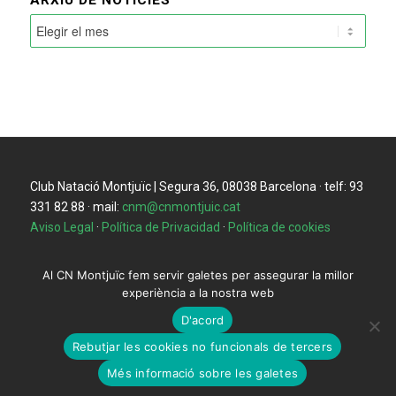
ARXIU DE NOTÍCIES
Club Natació Montjuïc | Segura 36, 08038 Barcelona · telf: 93
331 82 88 · mail:
cnm@cnmontjuic.cat
Aviso Legal
·
Política de Privacidad
·
Política de cookies
Al CN Montjuïc fem servir galetes per assegurar la millor
experiència a la nostra web
D'acord
Rebutjar les cookies no funcionals de tercers
Més informació sobre les galetes
CNM, com et podem ajudar?