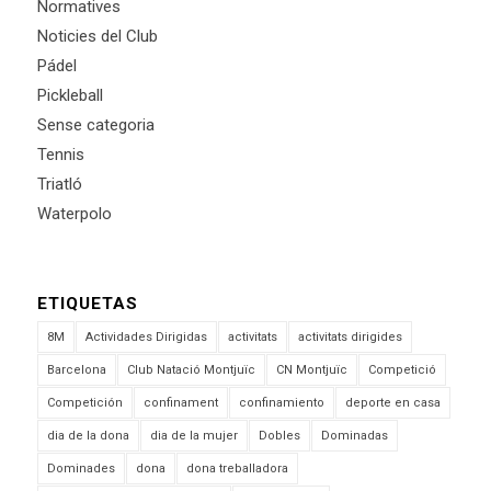
Normatives
Noticies del Club
Pádel
Pickleball
Sense categoria
Tennis
Triatló
Waterpolo
ETIQUETAS
8M
Actividades Dirigidas
activitats
activitats dirigides
Barcelona
Club Natació Montjuïc
CN Montjuïc
Competició
Competición
confinament
confinamiento
deporte en casa
dia de la dona
dia de la mujer
Dobles
Dominadas
Dominades
dona
dona treballadora