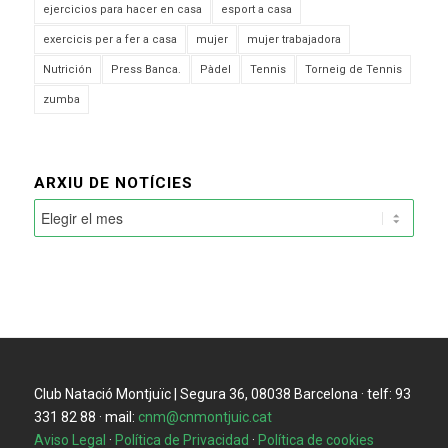
ejercicios para hacer en casa
esport a casa
exercicis per a fer a casa
mujer
mujer trabajadora
Nutrición
Press Banca.
Pàdel
Tennis
Torneig de Tennis
zumba
ARXIU DE NOTÍCIES
Club Natació Montjuïc | Segura 36, 08038 Barcelona · telf: 93
331 82 88 · mail:
cnm@cnmontjuic.cat
Aviso Legal
·
Política de Privacidad
·
Política de cookies