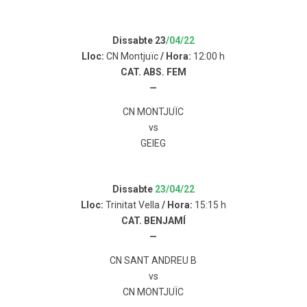
Dissabte 23
/04/22
Lloc:
CN Montjuïc
/ Hora:
12:00 h
CAT. ABS. FEM
—
CN MONTJUÏC
vs
GEIEG
Dissabte
23/04/22
Lloc:
Trinitat Vella
/ Hora:
15:15 h
CAT. BENJAMÍ
—
CN SANT ANDREU B
vs
CN MONTJUÏC