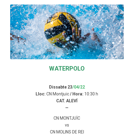
WATERPOLO
Dissabte 23
/04/22
Lloc:
CN Montjuïc
/ Hora:
10:30 h
CAT. ALEVÍ
—
CN MONTJUÏC
vs
CN MOLINS DE REI