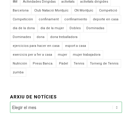
8M
Actividades Dirigidas
activitats
activitats dirigides
Barcelona
Club Natació Montjuïc
CN Montjuïc
Competició
Competición
confinament
confinamiento
deporte en casa
dia de la dona
dia de la mujer
Dobles
Dominadas
Dominades
dona
dona treballadora
ejercicios para hacer en casa
esport a casa
exercicis per a fer a casa
mujer
mujer trabajadora
Nutrición
Press Banca.
Pàdel
Tennis
Torneig de Tennis
zumba
ARXIU DE NOTÍCIES