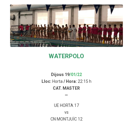
WATERPOLO
Dijous 19
/01/22
Lloc:
Horta
/ Hora:
22:15 h
CAT. MASTER
—
UE HORTA 17
vs
CN MONTJUÏC 12