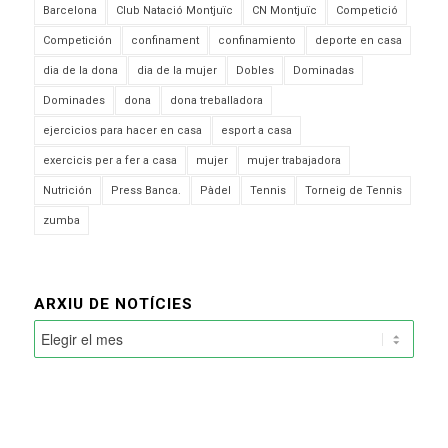
Barcelona
Club Natació Montjuïc
CN Montjuïc
Competició
Competición
confinament
confinamiento
deporte en casa
dia de la dona
dia de la mujer
Dobles
Dominadas
Dominades
dona
dona treballadora
ejercicios para hacer en casa
esport a casa
exercicis per a fer a casa
mujer
mujer trabajadora
Nutrición
Press Banca.
Pàdel
Tennis
Torneig de Tennis
zumba
ARXIU DE NOTÍCIES