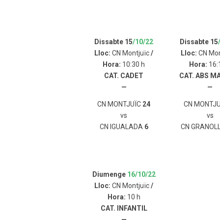
Dissabte 15
/10/22
Dissabte 15
Lloc:
CN Montjuïc
/
Lloc:
CN Mon
Hora:
10:30 h
Hora:
16:
CAT. CADET
CAT. ABS M
—
—
CN MONTJUÏC
24
CN MONTJU
vs
vs
CN IGUALADA
6
CN GRANOL
Diumenge
16/10/22
Lloc:
CN Montjuïc
/
Hora:
10 h
CAT. INFANTIL
—