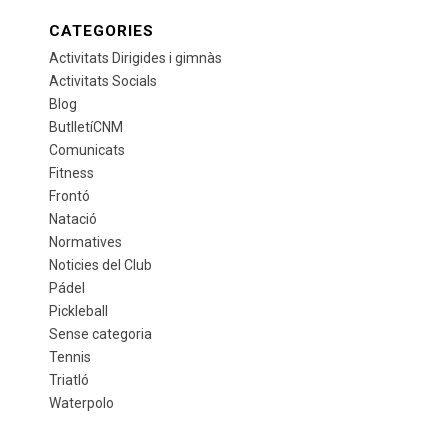
CATEGORIES
Activitats Dirigides i gimnàs
Activitats Socials
Blog
ButlletíCNM
Comunicats
Fitness
Frontó
Natació
Normatives
Noticies del Club
Pádel
Pickleball
Sense categoria
Tennis
Triatló
Waterpolo