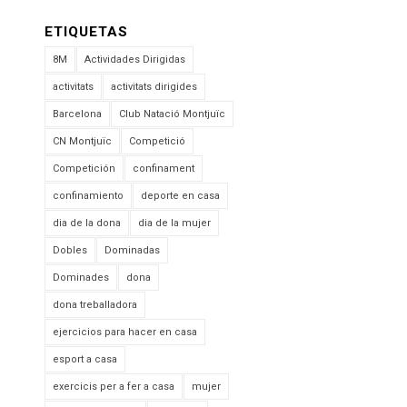
ETIQUETAS
8M
Actividades Dirigidas
activitats
activitats dirigides
Barcelona
Club Natació Montjuïc
CN Montjuïc
Competició
Competición
confinament
confinamiento
deporte en casa
dia de la dona
dia de la mujer
Dobles
Dominadas
Dominades
dona
dona treballadora
ejercicios para hacer en casa
esport a casa
exercicis per a fer a casa
mujer