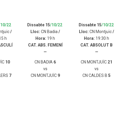
/10/22
Dissabte 15
/10/22
Dissabte 15
/10/22
tjuïc
/
Lloc:
CN Badia
/
Lloc:
CN Montjuïc
/
15 h
Hora:
19 h
Hora:
19:30 h
ASCULÍ
CAT. ABS. FEMENÍ
CAT. ABSOLUT B
—
—
ÏC
10
CN BADIA
6
CN MONTJUÏC
21
vs
vs
LERS
7
CN MONTJUÏC
9
CN CALDES B
5